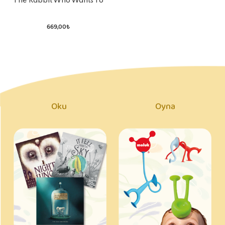
The Rabbit Who Wants To
Fall Asleep
669,00₺
Oku
Oyna