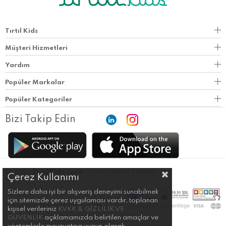
Tırtıl Kids
Müşteri Hizmetleri
Yardım
Popüler Markalar
Popüler Kategoriler
Bizi Takip Edin
© 2021
TirtilKids.com
- Tüm Hakları Saklıdır.
Çerez Kullanımı
Sizlere daha iyi bir alışveriş deneyimi sunabilmek
için sitemizde çerez uygulaması vardır, toplanan
kişisel verileriniz
KVKK & GİZLİLİK VE
GÜVENLİK
açıklamamızda belirtilen amaçlar ve