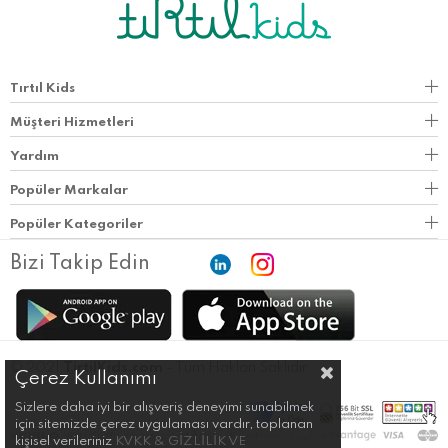
Tırtıl Kids
Müşteri Hizmetleri
Yardım
Popüler Markalar
Popüler Kategoriler
Bizi Takip Edin
© 2021
TirtilKids.com
- Tüm Hakları Saklıdır.
Çerez Kullanımı
Sizlere daha iyi bir alışveriş deneyimi sunabilmek
için sitemizde çerez uygulaması vardır, toplanan
kişisel verileriniz
KVKK & GİZLİLİK VE