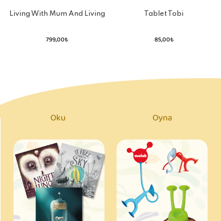
Living With Mum And Living
Tablet Tobi
With Dad: My Two Homes
799,00₺
85,00₺
Oku
Oyna