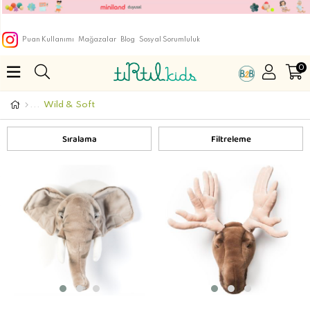
Puan Kullanımı
Mağazalar
Blog
Sosyal Sorumluluk
0
Wild & Soft
Sıralama
Filtreleme