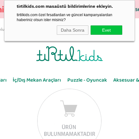
tirtilkids.com masaüstü bildirimlerine ekleyin.
tirtilkids.com özel fırsatlardan ve güncel kampanyalardan
haberiniz olsun ister misiniz?
Daha Sonra
Evet
luluk
arı
İç/Dış Mekan Araçları
Puzzle - Oyuncak
Aksesuar &