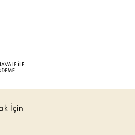
HAVALE İLE
ÖDEME
k İçin