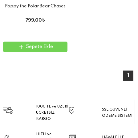
Poppy the Polar Bear Chases
Snowflakes
799,00₺
Sepete Ekle
1
1000 TL ve ÜZERİ
SSL GÜVENLİ
ÜCRETSİZ
ÖDEME SİSTEMİ
KARGO
HIZLI ve
HAVALE İLE