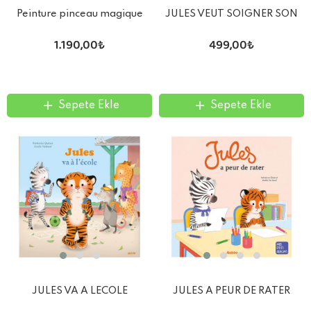
Peinture pinceau magique
JULES VEUT SOIGNER SON
Les Schmouks
AMI
1.190,00₺
499,00₺
Sepete Ekle
Sepete Ekle
JULES VA A LECOLE
JULES A PEUR DE RATER