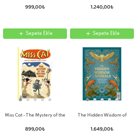
Workbook
999,00₺
1.240,00₺
Sepete Ekle
Sepete Ekle
Miss Cat - The Mystery of the
The Hidden Wisdom of
Melting Snow
Animals
899,00₺
1.649,00₺