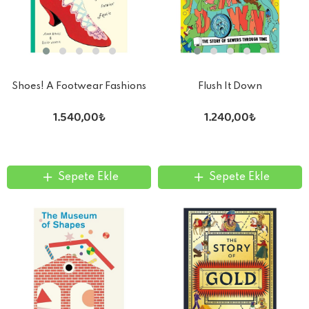
Shoes! A Footwear Fashions
Flush It Down
Frolic
1.540,00₺
1.240,00₺
Sepete Ekle
Sepete Ekle