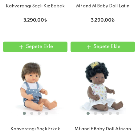
Kahverengi Saçlı Kız Bebek
Mf and M Baby Doll Latin
(38 cm)
Girl 38Cm
3.290,00₺
3.290,00₺
Sepete Ekle
Sepete Ekle
Kahverengi Saçlı Erkek
Mf and E Baby Doll African
Bebek (38 cm)
Girl 38Cm