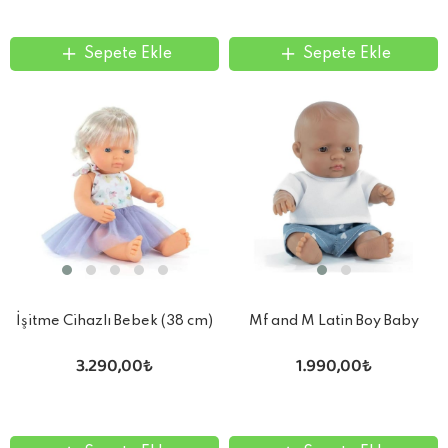
Sepete Ekle
Sepete Ekle
İşitme Cihazlı Bebek (38 cm)
Mf and M Latin Boy Baby
Doll 21Cm
3.290,00₺
1.990,00₺