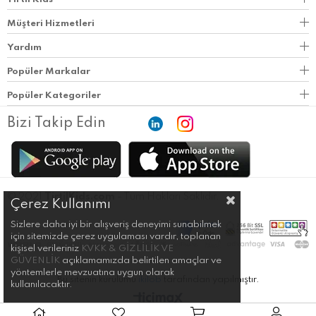
Müşteri Hizmetleri
Yardım
Popüler Markalar
Popüler Kategoriler
Bizi Takip Edin
© 2021
TirtilKids.com
- Tüm Hakları Saklıdır.
Çerez Kullanımı
Sizlere daha iyi bir alışveriş deneyimi sunabilmek
için sitemizde çerez uygulaması vardır, toplanan
kişisel verileriniz
KVKK & GİZLİLİK VE
GÜVENLİK
açıklamamızda belirtilen amaçlar ve
yöntemlerle mevzuatına uygun olarak
Bu sitenin kurulumu
ikilob
tarafından yapılmıştır.
kullanılacaktır.