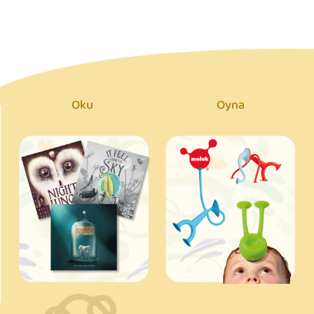
Oku
Oyna