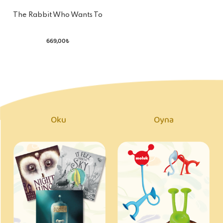
The Rabbit Who Wants To
Fall Asleep
669,00₺
Oku
Oyna