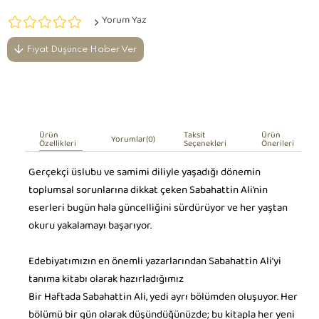
Yorum Yaz
Fiyat Düşünce Haber Ver
Ürün
Taksit
Ürün
Yorumlar
(0)
Özellikleri
Seçenekleri
Önerileri
Gerçekçi üslubu ve samimi diliyle yaşadığı dönemin
toplumsal sorunlarına dikkat çeken Sabahattin Ali’nin
eserleri bugün hala güncelliğini sürdürüyor ve her yaştan
okuru yakalamayı başarıyor.
Edebiyatımızın en önemli yazarlarından Sabahattin Ali’yi
tanıma kitabı olarak hazırladığımız
Bir Haftada Sabahattin Ali, yedi ayrı bölümden oluşuyor. Her
bölümü bir gün olarak düşündüğünüzde; bu kitapla her yeni