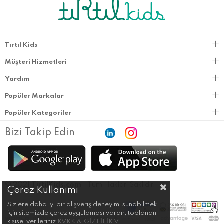
Tırtıl Kids
Müşteri Hizmetleri
Yardım
Popüler Markalar
Popüler Kategoriler
Bizi Takip Edin
© 2021
TirtilKids.com
- Tüm Hakları Saklıdır.
Çerez Kullanımı
Sizlere daha iyi bir alışveriş deneyimi sunabilmek
için sitemizde çerez uygulaması vardır, toplanan
kişisel verileriniz
KVKK & GİZLİLİK VE