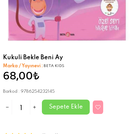
Kukuli Bekle Beni Ay
Marka / Yayınevi
:
BETA KIDS
68,00₺
Barkod
:
9786254232145