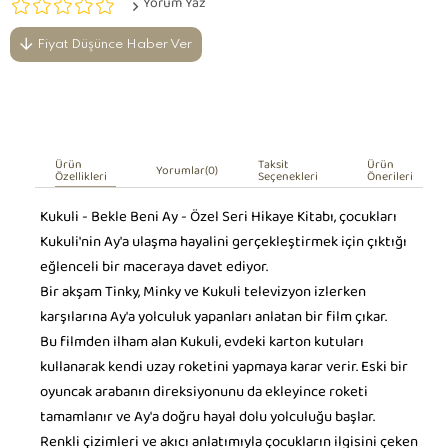
Yorum Yaz
Fiyat Düşünce Haber Ver
Ürün
Taksit
Ürün
Yorumlar
(0)
Özellikleri
Seçenekleri
Önerileri
Kukuli - Bekle Beni Ay - Özel Seri Hikaye Kitabı, çocukları
Kukuli'nin Ay'a ulaşma hayalini gerçekleştirmek için çıktığı
eğlenceli bir maceraya davet ediyor.
Bir akşam Tinky, Minky ve Kukuli televizyon izlerken
karşılarına Ay'a yolculuk yapanları anlatan bir film çıkar.
Bu filmden ilham alan Kukuli, evdeki karton kutuları
kullanarak kendi uzay roketini yapmaya karar verir. Eski bir
oyuncak arabanın direksiyonunu da ekleyince roketi
tamamlanır ve Ay'a doğru hayal dolu yolculuğu başlar.
Renkli çizimleri ve akıcı anlatımıyla çocukların ilgisini çeken