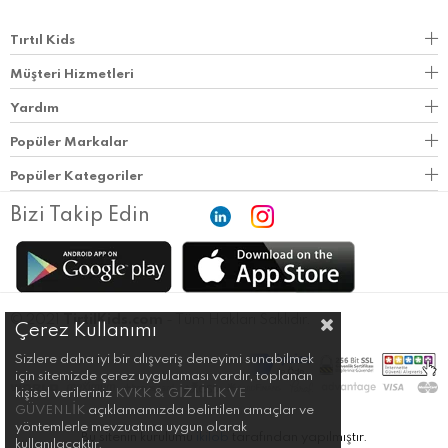
Tırtıl Kids
Müşteri Hizmetleri
Yardım
Popüler Markalar
Popüler Kategoriler
Bizi Takip Edin
© 2021
TirtilKids.com
- Tüm Hakları Saklıdır.
Çerez Kullanımı
Sizlere daha iyi bir alışveriş deneyimi sunabilmek
için sitemizde çerez uygulaması vardır, toplanan
kişisel verileriniz
KVKK & GİZLİLİK VE
GÜVENLİK
açıklamamızda belirtilen amaçlar ve
yöntemlerle mevzuatına uygun olarak
Bu sitenin kurulumu
ikilob
tarafından yapılmıştır.
kullanılacaktır.