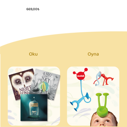
Fall Asleep
669,00₺
Oku
Oyna