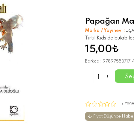
Papağan Mas
Marka / Yayınevi
:
UÇA
Tırtıl Kids de bulabil
15,00₺
Barkod
:
978975587171
Yoru
Fiyat Düşünce Habe