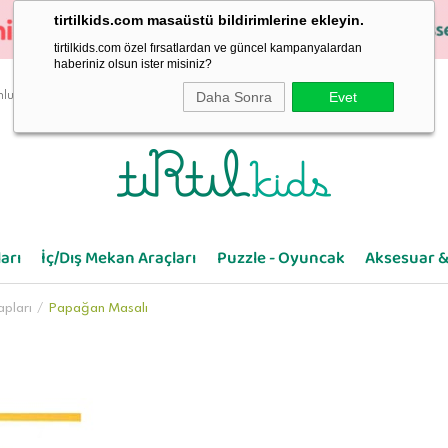
tirtilkids.com masaüstü bildirimlerine ekleyin.
tirtilkids.com özel fırsatlardan ve güncel kampanyalardan
haberiniz olsun ister misiniz?
Daha Sonra
Evet
luluk
arı
İç/Dış Mekan Araçları
Puzzle - Oyuncak
Aksesuar &
apları
Papağan Masalı