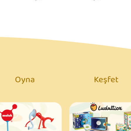
749,00₺
749,00₺
Oyna
Keşfet