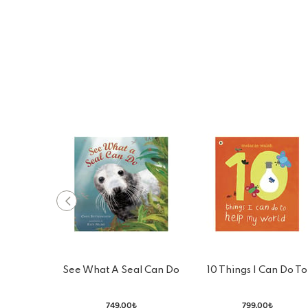
See What A Seal Can Do
10 Things I Can Do To
Help My World