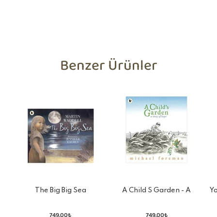
Benzer Ürünler
The Big Big Sea
A Child S Garden - A
Yo
Story Of Hope