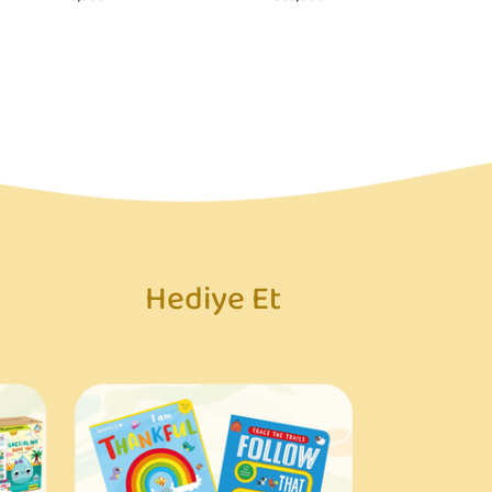
749,00₺
869,00₺
Hediye Et