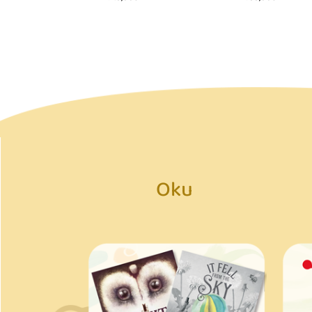
749,00₺
799,00₺
Oku