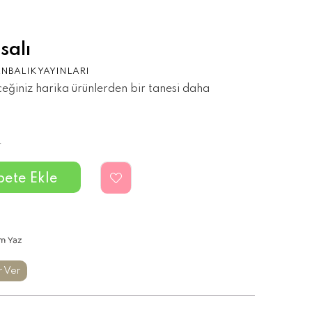
alı
NBALIK YAYINLARI
eceğiniz harika ürünlerden bir tanesi daha
4
m Yaz
r Ver