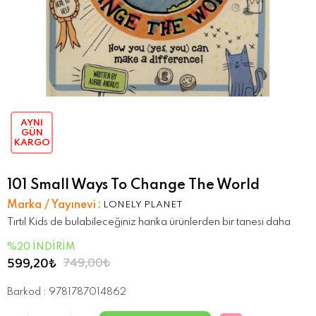
AYNI
GÜN
KARGO
101 Small Ways To Change The World
Marka / Yayınevi
:
LONELY PLANET
Tırtıl Kids de bulabileceğiniz harika ürünlerden bir tanesi daha
%
20
İNDIRIM
599,20₺
749,00₺
Barkod
:
9781787014862