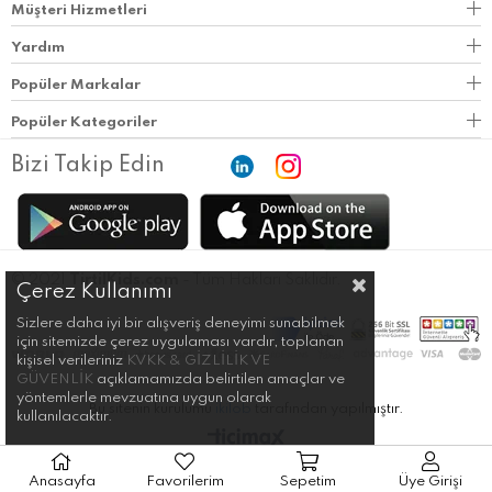
Müşteri Hizmetleri
Yardım
Popüler Markalar
Popüler Kategoriler
Bizi Takip Edin
© 2021
TirtilKids.com
- Tüm Hakları Saklıdır.
Çerez Kullanımı
Sizlere daha iyi bir alışveriş deneyimi sunabilmek
için sitemizde çerez uygulaması vardır, toplanan
kişisel verileriniz
KVKK & GİZLİLİK VE
GÜVENLİK
açıklamamızda belirtilen amaçlar ve
yöntemlerle mevzuatına uygun olarak
Bu sitenin kurulumu
ikilob
tarafından yapılmıştır.
kullanılacaktır.
Anasayfa
Favorilerim
Sepetim
Üye Girişi