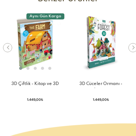
Benzer Ürünler
Aynı Gün Kargo
3D Çiftlik - Kitap ve 3D
3D Cüceler Ormanı -
Model
Kutunun İçindeki Dünya
1.449,00₺
1.449,00₺