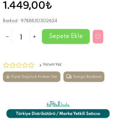
1.449,00₺
Barkod
:
9788830302624
Yorum Yaz
Fiyat Düşünce Haber Ver
Kargo Bedava