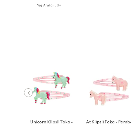
Yaş Aralığı
3+
Unicorn Klipsli Toka -
At Klipsli Toka - Pemb
Pembe Mint Yeşili