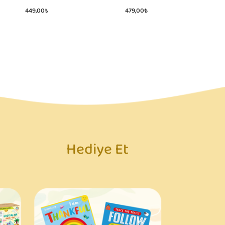
449,00₺
479,00₺
Hediye Et