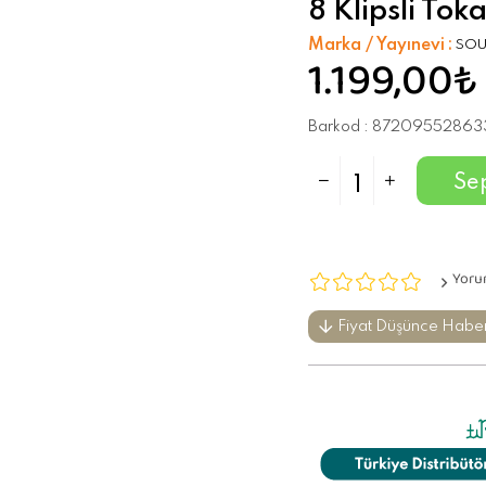
8 Klipsli Tok
Marka / Yayınevi
:
SO
1.199,00₺
Barkod
:
87209552863
Yoru
Fiyat Düşünce Habe