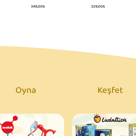
349,00₺
329,00₺
Oyna
Keşfet