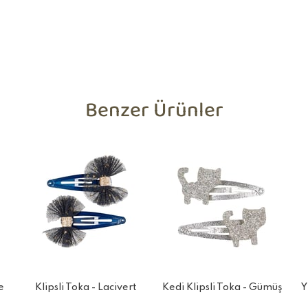
Benzer Ürünler
e
Klipsli Toka - Lacivert
Kedi Klipsli Toka - Gümüş
Y
Pırıltılı