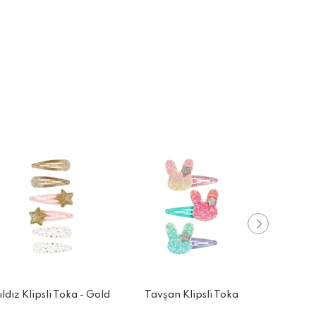
ıldız Klipsli Toka - Gold
Tavşan Klipsli Toka
Jula Ke