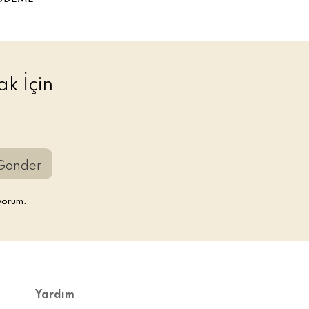
k İçin
Gönder
yorum.
Yardım