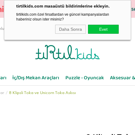
tirtilkids.com masaüstü bildirimlerine ekleyin.
tirtilkids.com özel fırsatlardan ve güncel kampanyalardan
haberiniz olsun ister misiniz?
Daha Sonra
Evet
luluk
arı
İç/Dış Mekan Araçları
Puzzle - Oyuncak
Aksesuar &
lar
8 Klipsli Toka ve Unicorn Toka Askısı