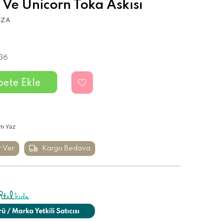
a Ve Unicorn Toka Askısı
UZA
36
m Yaz
r Ver
Kargo Bedava