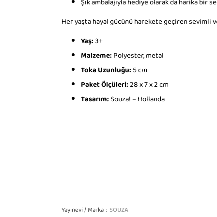
Şık ambalajıyla hediye olarak da harika bir s
Her yaşta hayal gücünü harekete geçiren sevimli ve
Yaş:
3+
Malzeme:
Polyester, metal
Toka Uzunluğu:
5 cm
Paket Ölçüleri:
28 x 7 x 2 cm
Tasarım:
Souza! – Hollanda
Yayınevi / Marka
SOUZA