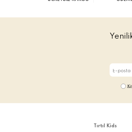
Yenil
Ki
Tırtıl Kids