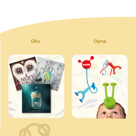
Oku
Oyna