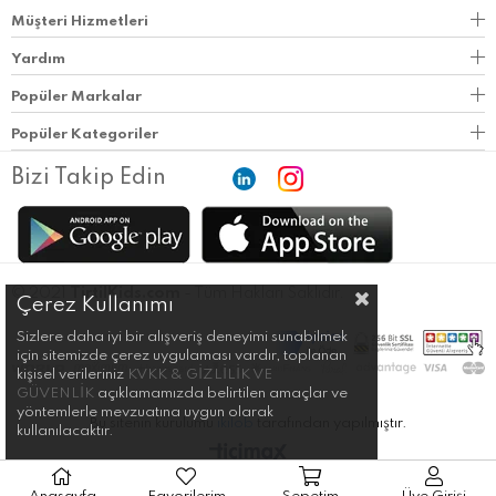
Müşteri Hizmetleri
Yardım
Popüler Markalar
Popüler Kategoriler
Bizi Takip Edin
© 2021
TirtilKids.com
- Tüm Hakları Saklıdır.
Çerez Kullanımı
Sizlere daha iyi bir alışveriş deneyimi sunabilmek
için sitemizde çerez uygulaması vardır, toplanan
kişisel verileriniz
KVKK & GİZLİLİK VE
GÜVENLİK
açıklamamızda belirtilen amaçlar ve
yöntemlerle mevzuatına uygun olarak
Bu sitenin kurulumu
ikilob
tarafından yapılmıştır.
kullanılacaktır.