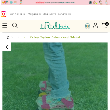
Puan Kullanımı
Mağazalar
Blog
Sosyal Sorumluluk
0
Kolay Giyilen Paten - Yeşil 34-44