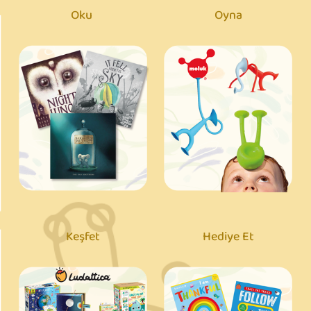
Oku
Oyna
Keşfet
Hediye Et