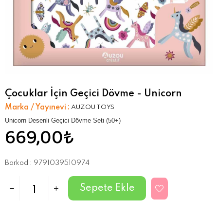
Çocuklar İçin Geçici Dövme - Unicorn
Marka / Yayınevi
:
AUZOU TOYS
Unicorn Desenli Geçici Dövme Seti (50+)
669,00₺
Barkod
:
9791039510974