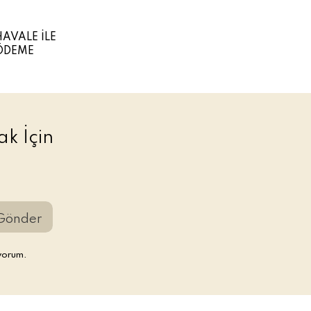
HAVALE İLE
ÖDEME
k İçin
Gönder
yorum.