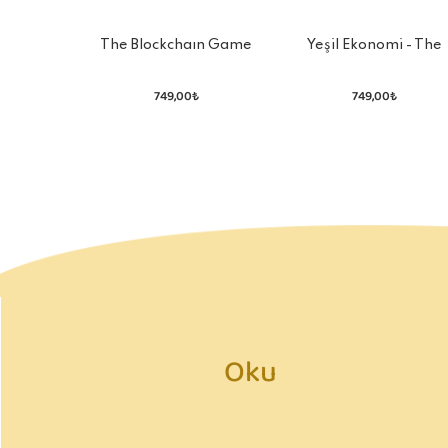
The Blockchaın Game
Yeşil Ekonomi - The
Green Economy (Gam
For Creatı
749,00₺
749,00₺
Oku