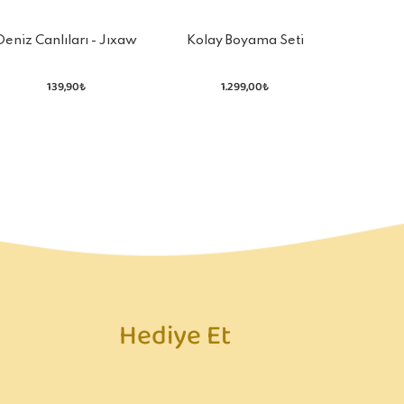
Kolay Boyama Seti
Deniz Canlıları - Jıxaw
Coloro 
Puzzle
M
1.299,00₺
139,90₺
Hediye Et