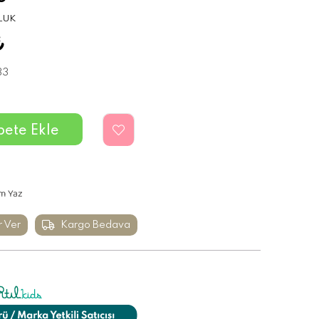
LUK
₺
33
m Yaz
r Ver
Kargo Bedava