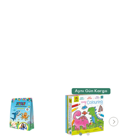
Aynı Gün Kargo
A