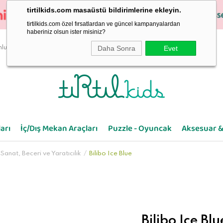
tirtilkids.com masaüstü bildirimlerine ekleyin.
tirtilkids.com özel fırsatlardan ve güncel kampanyalardan
haberiniz olsun ister misiniz?
Daha Sonra
Evet
luluk
arı
İç/Dış Mekan Araçları
Puzzle - Oyuncak
Aksesuar &
Sanat, Beceri ve Yaratıcılık
Bilibo Ice Blue
Bilibo Ice Blu