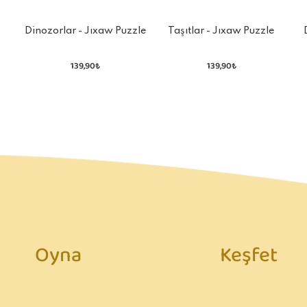
Dinozorlar - Jıxaw Puzzle
Taşıtlar - Jıxaw Puzzle
e
139,90₺
139,90₺
Oyna
Keşfet