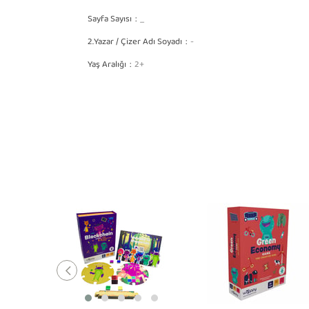
Sayfa Sayısı
_
2.Yazar / Çizer Adı Soyadı
-
Yaş Aralığı
2+