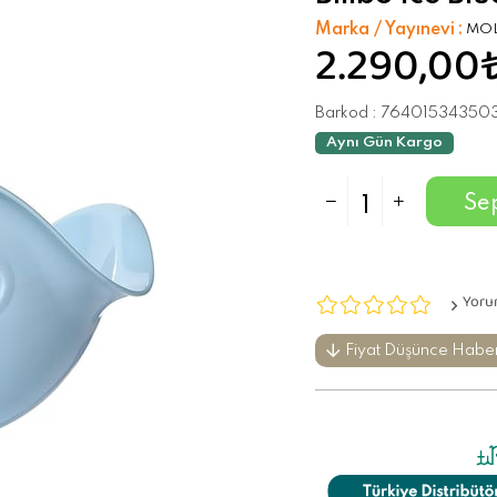
Marka / Yayınevi
:
MO
2.290,00
Barkod
:
76401534350
Aynı Gün Kargo
Yoru
Fiyat Düşünce Habe