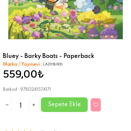
Bluey - Barky Boats - Paperback
Marka / Yayınevi
:
LADYBIRD
559,00₺
Barkod
:
9780241574171