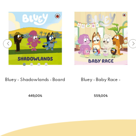
Bluey - Shadowlands - Board
Bluey - Baby Race -
Book
Paperback
449,00₺
559,00₺