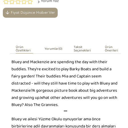
Yorum Yaz
Fiyat Düşünce Haber Ver
Ürün
Taksit
Ürün
Yorumlar
(0)
Özellikleri
Seçenekleri
Önerileri
Bluey and Mackenzie are spending the day with their
buddies. They're excited to play Barky Boats and build a
fairy garden! Their buddies Mia and Captain seem
distracted - will they still have time to play with Bluey and
Mackenzie?A gorgeous picture book about big adventures
and growing up.What other adventures will you go on with
Bluey? Also The Grannies.
***
Bluey ve ailesi Yüzme Okulu oynuyorlar ama önce
birbirlerine adil davranmaları konusunda bir ders almaları