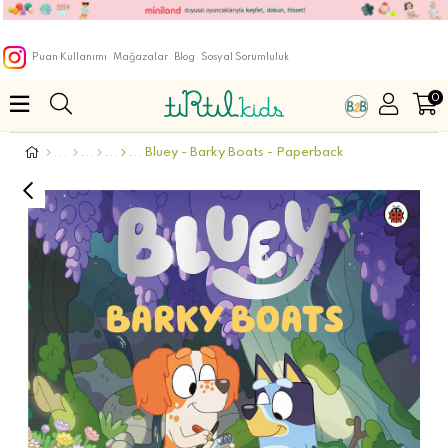
Puan Kullanımı
Mağazalar
Blog
Sosyal Sorumluluk
0
Bluey - Barky Boats - Paperback