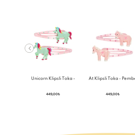
Unicorn Klipsli Toka -
At Klipsli Toka - Pemb
Pembe Mint Yeşili
449,00₺
449,00₺