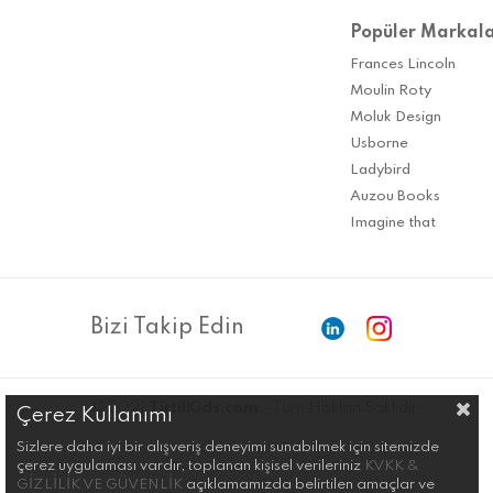
Popüler Markal
Frances Lincoln
Moulin Roty
Moluk Design
Usborne
Ladybird
Auzou Books
Imagine that
Bizi Takip Edin
© 2021
TirtilKids.com
- Tüm Hakları Saklıdır.
Çerez Kullanımı
Sizlere daha iyi bir alışveriş deneyimi sunabilmek için sitemizde
çerez uygulaması vardır, toplanan kişisel verileriniz
KVKK &
GİZLİLİK VE GÜVENLİK
açıklamamızda belirtilen amaçlar ve