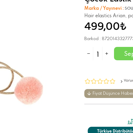
Marka / Yayınevi
:
SO
Hair elastics Arian, pa
499,00₺
Barkod
:
872014332777
Yoru
Fiyat Düşünce Habe