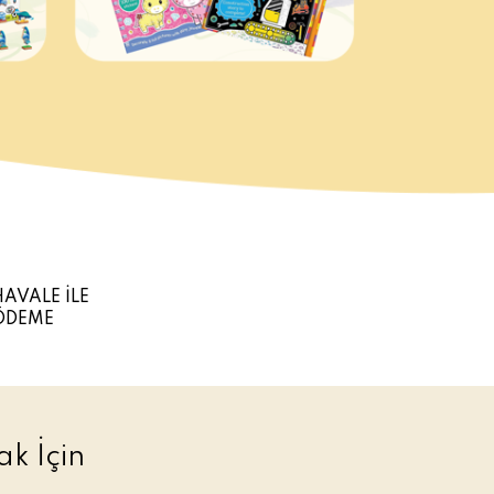
HAVALE İLE
ÖDEME
k İçin