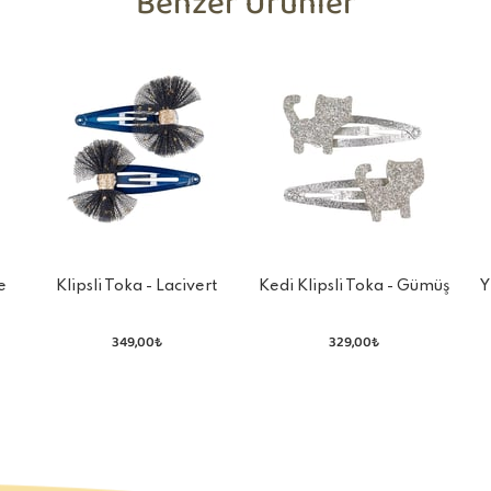
Benzer Ürünler
e
Klipsli Toka - Lacivert
Kedi Klipsli Toka - Gümüş
Y
Pırıltılı
349,00₺
329,00₺