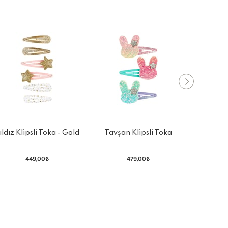
ıldız Klipsli Toka - Gold
Tavşan Klipsli Toka
Jula Ke
449,00₺
479,00₺