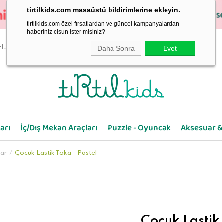
tirtilkids.com masaüstü bildirimlerine ekleyin.
tirtilkids.com özel fırsatlardan ve güncel kampanyalardan
haberiniz olsun ister misiniz?
Daha Sonra
Evet
luluk
arı
İç/Dış Mekan Araçları
Puzzle - Oyuncak
Aksesuar &
lar
Çocuk Lastik Toka - Pastel
Çocuk Lastik 