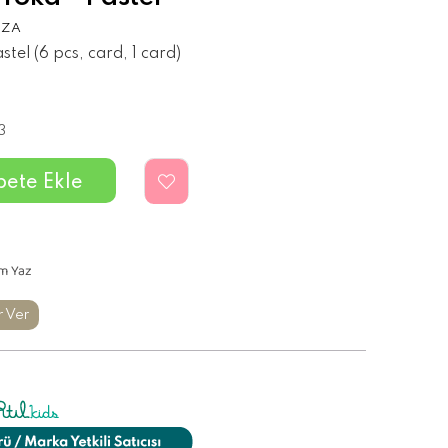
UZA
stel (6 pcs, card, 1 card)
3
m Yaz
r Ver