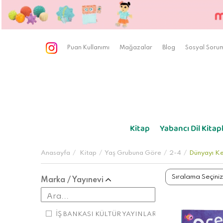
Puan Kullanımı
Mağazalar
Blog
Sosyal Sorum
Kitap
Yabancı Dil Kitapl
Anasayfa
Kitap
Yaş Grubuna Göre
2-4
Dünyayı K
Marka / Yayınevi
İŞ BANKASI KÜLTÜR YAYINLARI
(1)