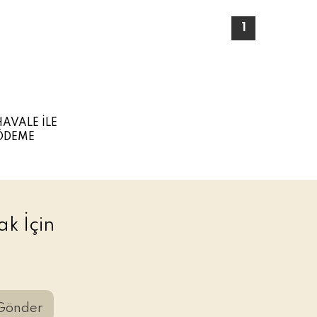
1
HAVALE İLE
ÖDEME
k İçin
Gönder