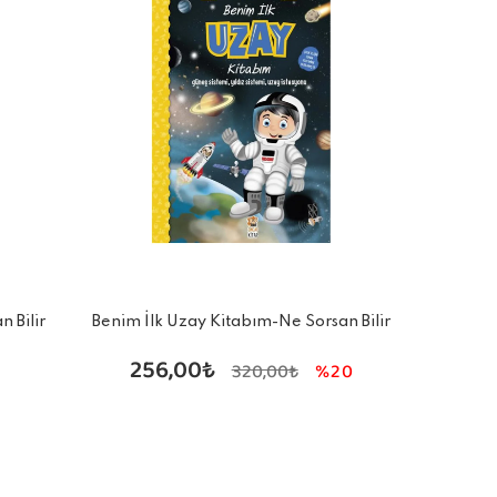
n Bilir
Benim İlk Uzay Kitabım-Ne Sorsan Bilir
Minik
256,00₺
320,00₺
%20