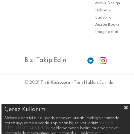
Moluk Design
Usborne
Ladybird
Auzou Books
Imagine that
Bizi Takip Edin
© 2021
TirtilKids.com
- Tüm Hakları Saklıdır.
Çerez Kullanımı
Sizlere daha iyi bir alışveriş deneyimi sunabilmek için sitemizde
çerez uygulaması vardır, toplanan kişisel verileriniz
KVKK &
GİZLİLİK VE GÜVENLİK
açıklamamızda belirtilen amaçlar ve
yöntemlerle mevzuatına uygun olarak kullanılacaktır.