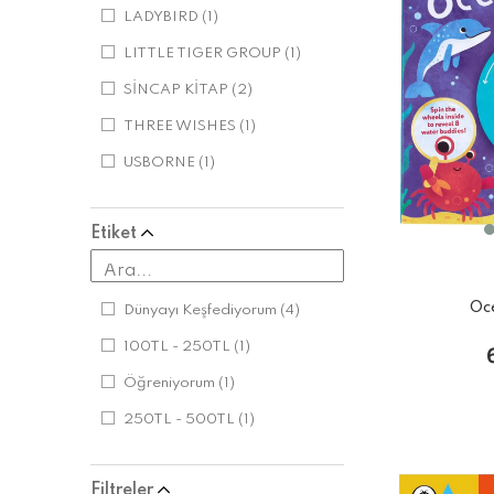
LADYBIRD
(1)
LITTLE TIGER GROUP
(1)
SİNCAP KİTAP
(2)
THREE WISHES
(1)
USBORNE
(1)
Etiket
Oc
Dünyayı Keşfediyorum
(4)
100TL - 250TL
(1)
Öğreniyorum
(1)
250TL - 500TL
(1)
Filtreler