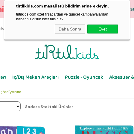
tirtilkids.com masaüstü bildirimlerine ekleyin.
tirtilkids.com özel fırsatlardan ve güncel kampanyalardan
haberiniz olsun ister misiniz?
Daha Sonra
Evet
luluk
arı
İç/Dış Mekan Araçları
Puzzle - Oyuncak
Aksesuar &
eşfediyorum
Sadece Stoktaki Ürünler