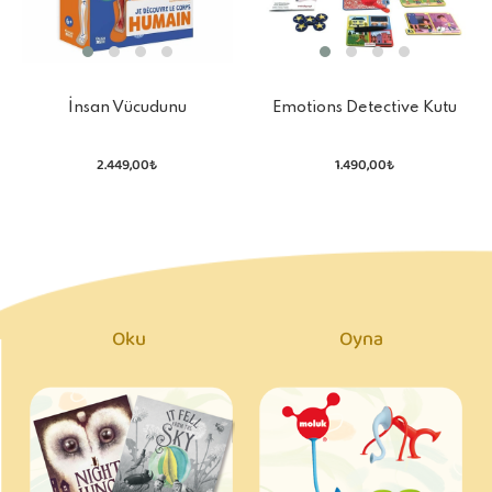
İnsan Vücudunu
Emotions Detective Kutu
Keşfediyorum Poster -Model
Oyunu
ve Kitap
2.449,00₺
1.490,00₺
Oku
Oyna