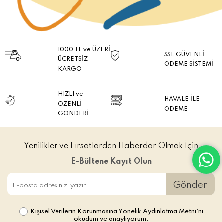
1000 TL ve ÜZERİ
SSL GÜVENLİ
ÜCRETSİZ
ÖDEME SİSTEMİ
KARGO
HIZLI ve
HAVALE İLE
ÖZENLİ
ÖDEME
GÖNDERİ
Yenilikler ve Fırsatlardan Haberdar Olmak İçin
E-Bültene Kayıt Olun
Gönder
Kişisel Verilerin Korunmasına Yönelik Aydınlatma Metni’ni
okudum ve onaylıyorum.