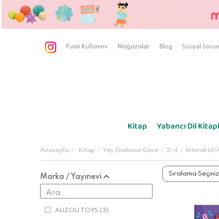
Puan Kullanımı
Mağazalar
Blog
Sosyal Sorum
Kitap
Yabancı Dil Kitapl
Anasayfa
Kitap
Yaş Grubuna Göre
2-4
İnteraktif/A
Marka / Yayınevi
AUZOU TOYS
(3)