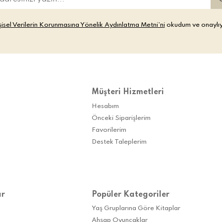
şisel Verilerin Korunmasına Yönelik Aydınlatma Metni’ni
okudum ve onaylı
Müşteri Hizmetleri
Hesabım
Önceki Siparişlerim
Favorilerim
Destek Taleplerim
ar
Popüler Kategoriler
Yaş Gruplarına Göre Kitaplar
Ahşap Oyuncaklar