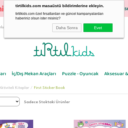
tirtilkids.com masaüstü bildirimlerine ekleyin.
tirtilkids.com özel fırsatlardan ve güncel kampanyalardan
haberiniz olsun ister misiniz?
Daha Sonra
Evet
luluk
arı
İç/Dış Mekan Araçları
Puzzle - Oyuncak
Aksesuar &
ktiviteli Kitaplar
First Sticker Book
Sadece Stoktaki Ürünler