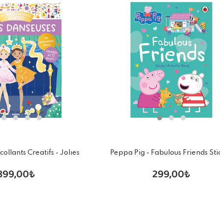
llants Creatifs - Jolıes
Peppa Pig - Fabulous Friends Sti
Danseuses
Activity Book
899,00₺
299,00₺