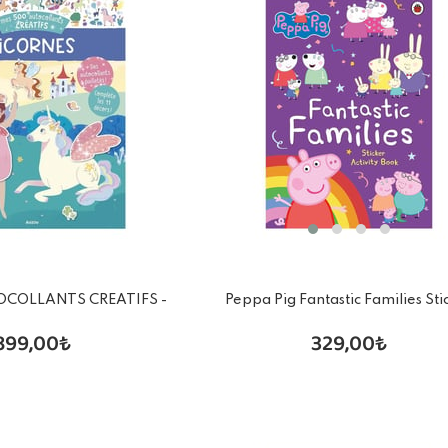
Peppa Pig Fantastic Families Sti
OCOLLANTS CREATIFS -
Activity Book
LICORNES
329,00₺
899,00₺