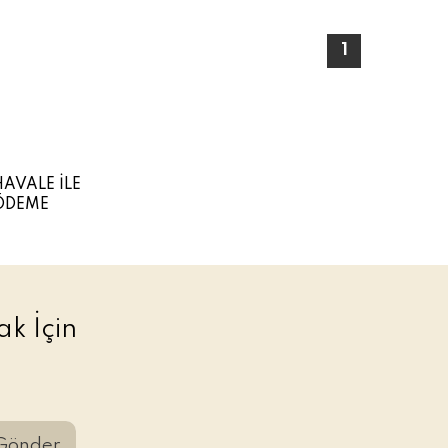
1
HAVALE İLE
ÖDEME
k İçin
Gönder