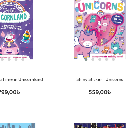
 Time in Unicornland
Shiny Sticker - Unicorns
799,00₺
559,00₺