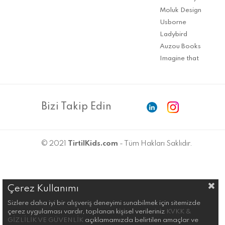
Moluk Design
Usborne
Ladybird
Auzou Books
Imagine that
Bizi Takip Edin
© 2021
TirtilKids.com
- Tüm Hakları Saklıdır.
Çerez Kullanımı
Sizlere daha iyi bir alışveriş deneyimi sunabilmek için sitemizde
çerez uygulaması vardır, toplanan kişisel verileriniz
KVKK &
GİZLİLİK VE GÜVENLİK
açıklamamızda belirtilen amaçlar ve