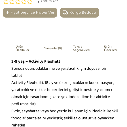
Yorum Yaz
Fiyat Düşünce Haber Ver
Kargo Bedava
Ürün
Taksit
Ürün
Yorumlar
(0)
Özellikleri
Seçenekleri
Önerileri
3-9 yaş – Activity Flexhetti
Sonsuz oyun, odaklanma ve yaratıcılık için duyusal bir
tablet!
Activity Flexhetti, 18 ay ve üzeri çocukların koordinasyon,
yaratıcılık ve dikkat becerilerini geliştirmesine yardımcı
olmak için tasarlanmış kare şeklinde silikon bir aktivite
pedi (matıdır).
Evde, seyahatte veya her yerde kullanım için idealdir. Renkli
“noodle” parçalarını yerleştir, şekiller oluştur ve oynarken
rahatla!