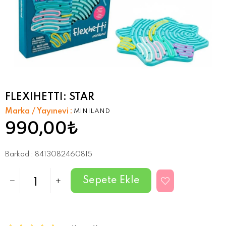
FLEXIHETTI: STAR
Marka / Yayınevi
:
MINILAND
990,00₺
Barkod
:
8413082460815