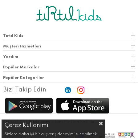
Tırtıl Kids
Müşteri Hizmetleri
Yardım
Popüler Markalar
Popüler Kategoriler
Bizi Takip Edin
© 2021
TirtilKids.com
- Tüm Hakları Saklıdır.
Çerez Kullanımı
Sizlere daha iyi bir alışveriş deneyimi sunabilmek