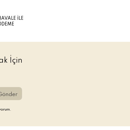
HAVALE İLE
ÖDEME
k İçin
Gönder
yorum.