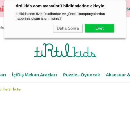
tirtilkids.com masaüstü bildirimlerine ekleyin.
tirtilkids.com özel fırsatlardan ve güncel kampanyalardan
haberiniz olsun ister misiniz?
Daha Sonra
Evet
luluk
arı
İç/Dış Mekan Araçları
Puzzle - Oyuncak
Aksesuar &
İle Birlikte