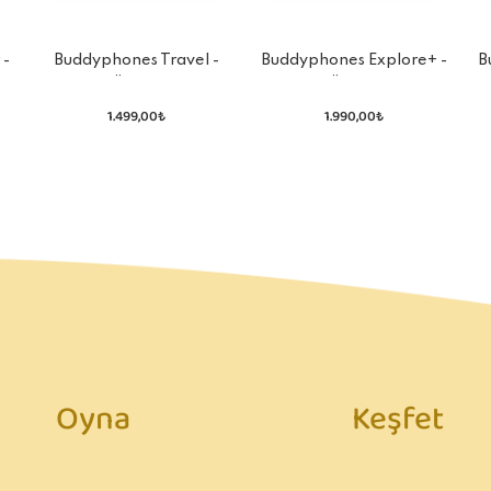
 -
Buddyphones Travel -
Buddyphones Explore+ -
B
Kulak Üstü Kulaklık
Kulak Üstü Kulaklık
1.499,00₺
1.990,00₺
Oyna
Keşfet