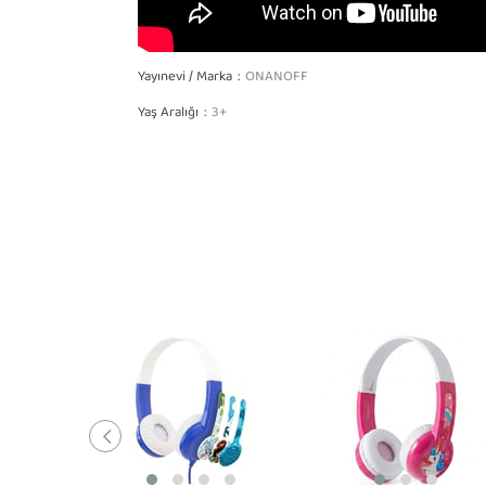
Yayınevi / Marka
ONANOFF
Yaş Aralığı
3+