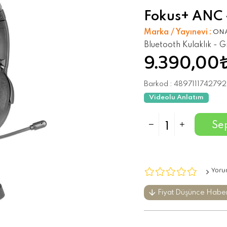
Fokus+ ANC - 
Marka / Yayınevi
:
ON
Bluetooth Kulaklık - G
9.390,00
Barkod
:
4897111742792
Videolu Anlatım
Yoru
Fiyat Düşünce Habe