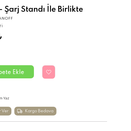
Şarj Standı İle Birlikte
ANOFF
ri
₺
m Yaz
r Ver
Kargo Bedava