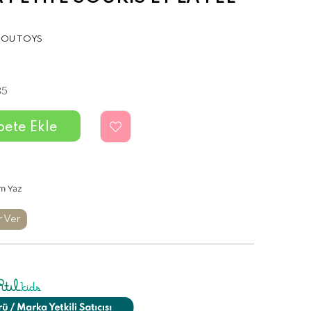
OU TOYS
35
m Yaz
r Ver