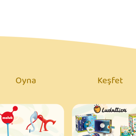
Oyna
Keşfet