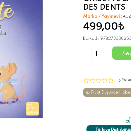
DES DENTS
Marka / Yayınevi
:
AUZ
499,00₺
Barkod
:
97827338825
Yoru
Fiyat Düşünce Habe