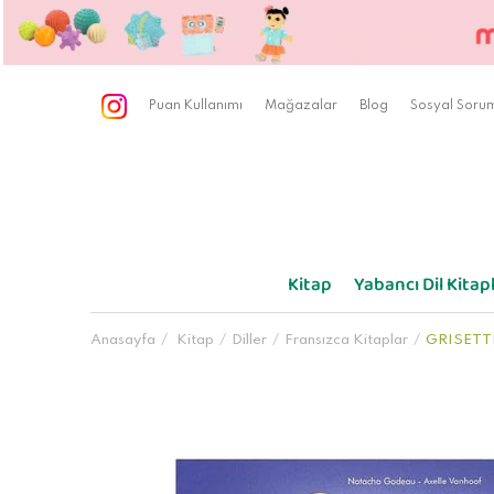
Puan Kullanımı
Mağazalar
Blog
Sosyal Sorum
Kitap
Yabancı Dil Kitapl
Anasayfa
Kitap
Diller
Fransızca Kitaplar
GRISETTE