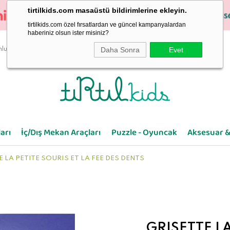
tirtilkids.com masaüstü bildirimlerine ekleyin.
tirtilkids.com özel fırsatlardan ve güncel kampanyalardan
haberiniz olsun ister misiniz?
Daha Sonra
Evet
luluk
arı
İç/Dış Mekan Araçları
Puzzle - Oyuncak
Aksesuar &
 LA PETITE SOURIS ET LA FEE DES DENTS
GRISETTE LA