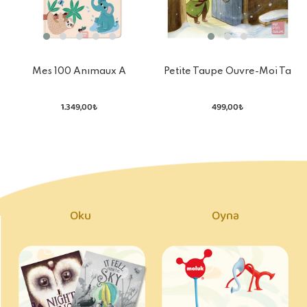
Mes 100 Anımaux A
Petite Taupe Ouvre-Moi Ta
Decouvrir By Michelle
Porta
Carlslund
1.349,00₺
499,00₺
Oku
Oyna