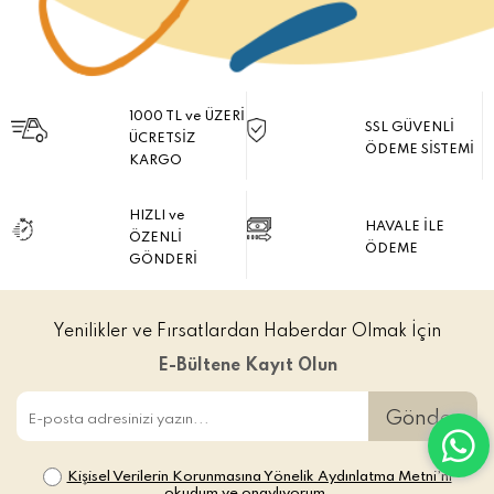
1000 TL ve ÜZERİ
SSL GÜVENLİ
ÜCRETSİZ
ÖDEME SİSTEMİ
KARGO
HIZLI ve
HAVALE İLE
ÖZENLİ
ÖDEME
GÖNDERİ
Yenilikler ve Fırsatlardan Haberdar Olmak İçin
E-Bültene Kayıt Olun
Gönder
Kişisel Verilerin Korunmasına Yönelik Aydınlatma Metni’ni
okudum ve onaylıyorum.