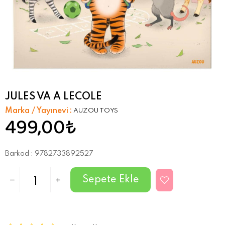
JULES VA A LECOLE
Marka / Yayınevi
:
AUZOU TOYS
499,00₺
Barkod
:
9782733892527