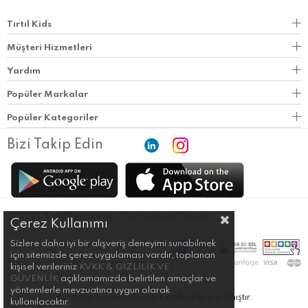
Tırtıl Kids
Müşteri Hizmetleri
Yardım
Popüler Markalar
Popüler Kategoriler
Bizi Takip Edin
© 2021
TirtilKids.com
- Tüm Hakları Saklıdır.
Çerez Kullanımı
Sizlere daha iyi bir alışveriş deneyimi sunabilmek
için sitemizde çerez uygulaması vardır, toplanan
kişisel verileriniz
KVKK & GİZLİLİK VE
GÜVENLİK
açıklamamızda belirtilen amaçlar ve
yöntemlerle mevzuatına uygun olarak
Bu sitenin kurulumu
ikilob
tarafından yapılmıştır.
kullanılacaktır.