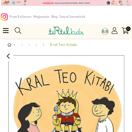
Puan Kullanımı
Mağazalar
Blog
Sosyal Sorumluluk
0
Kral Teo Kitabı