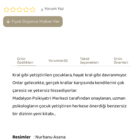
Yorum Yaz
Fiyat Düşünce Haber Ver
Ürün
Taksit
Ürün
Yorumlar
(0)
Özellikleri
Seçenekleri
Önerileri
Kral gibi yetiştirilen çocuklara, hayat kral gibi davranmıyor.
Onlar gelecekte, gerçek krallar karşısında kendilerini çok
çaresiz ve yetersiz hissediyorlar.
Madalyon Psikiyatri Merkezi tarafından onaylanan, uzman
psikologların çocuk yetiştiren herkese önerdiği benzersiz
bir dizinin yeni kitabı…
Resimler
: Nurbanu Asena