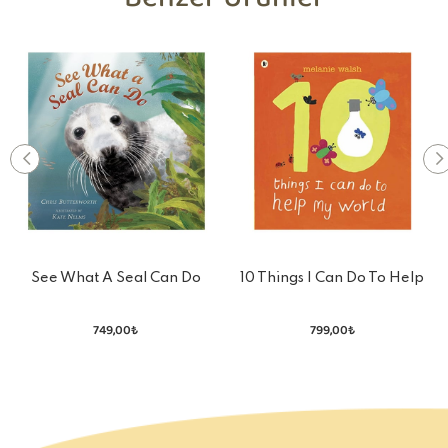
Benzer Ürünler
See What A Seal Can Do
10 Things I Can Do To Help
My World
749,00₺
799,00₺