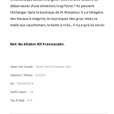
émotions, pas besoin d'argent ! Les enfants veulent se
débarrasser d'une émotions trop forte ? Ils peuvent
l'échanger dans la boutique de M. Rietpleur. Il y a l'étagère
des bocaux à chagrins, le tourniquet des gros-mots, la
malle aux cauchemars, la boite à rires... il n'y a qu'à se servir.
Not: Bu kitabın dili Fransızcadır.
Yazar Adı Soyadı
Anne-Marie Desplat-Duc
Yayınevi / Marka
AUZOU
Dil
FRANSIZCA
Sayfa Sayısı
34
Yaş Aralığı
4-6