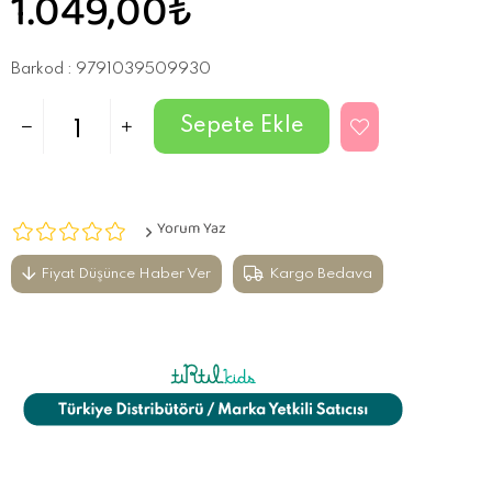
1.049,00₺
Barkod
:
9791039509930
Yorum Yaz
Fiyat Düşünce Haber Ver
Kargo Bedava