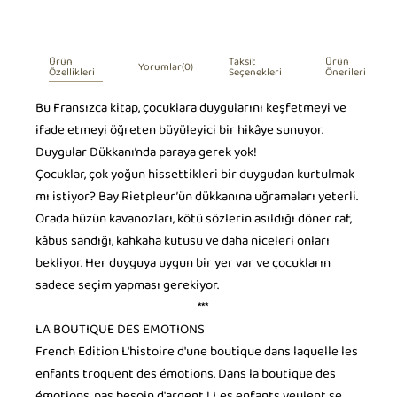
Ürün
Taksit
Ürün
Yorumlar
(0)
Özellikleri
Seçenekleri
Önerileri
Bu Fransızca kitap, çocuklara duygularını keşfetmeyi ve
ifade etmeyi öğreten büyüleyici bir hikâye sunuyor.
Duygular Dükkanı’nda paraya gerek yok!
Çocuklar, çok yoğun hissettikleri bir duygudan kurtulmak
mı istiyor? Bay Rietpleur’ün dükkanına uğramaları yeterli.
Orada hüzün kavanozları, kötü sözlerin asıldığı döner raf,
kâbus sandığı, kahkaha kutusu ve daha niceleri onları
bekliyor. Her duyguya uygun bir yer var ve çocukların
sadece seçim yapması gerekiyor.
***
LA BOUTIQUE DES EMOTIONS
French Edition L'histoire d'une boutique dans laquelle les
enfants troquent des émotions. Dans la boutique des