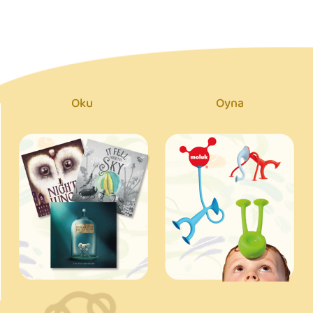
Oku
Oyna