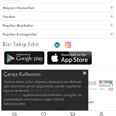
Müşteri Hizmetleri
Yardım
Popüler Markalar
Popüler Kategoriler
Bizi Takip Edin
© 2021
TirtilKids.com
- Tüm Hakları Saklıdır.
Çerez Kullanımı
Sizlere daha iyi bir alışveriş deneyimi sunabilmek
için sitemizde çerez uygulaması vardır, toplanan
kişisel verileriniz
KVKK & GİZLİLİK VE
GÜVENLİK
açıklamamızda belirtilen amaçlar ve
yöntemlerle mevzuatına uygun olarak
Bu sitenin kurulumu
ikilob
tarafından yapılmıştır.
kullanılacaktır.