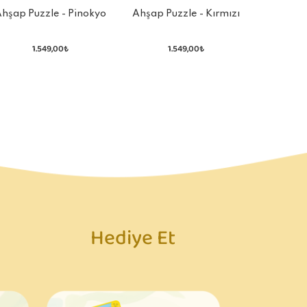
Ahşap Puzzle - Kırmızı
hşap Puzzle - Pinokyo
Başlıklı Kız
1.549,00₺
1.549,00₺
Hediye Et