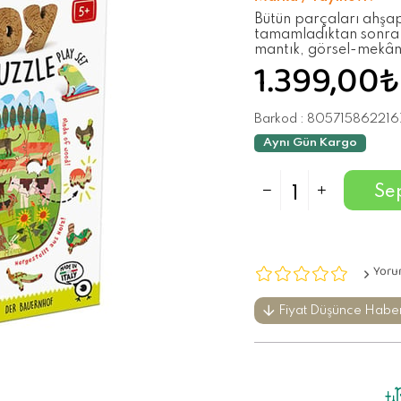
Bütün parçaları ahşap
tamamladıktan sonra 1
mantık, görsel-mekâns
1.399,00₺
Barkod
:
805715862216
Aynı Gün Kargo
Yoru
Fiyat Düşünce Habe