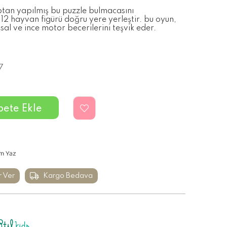
tan yapılmış bu puzzle bulmacasını
2 hayvan figürü doğru yere yerleştir. bu oyun,
al ve ince motor becerilerini teşvik eder.
7
m Yaz
r Ver
Kargo Bedava