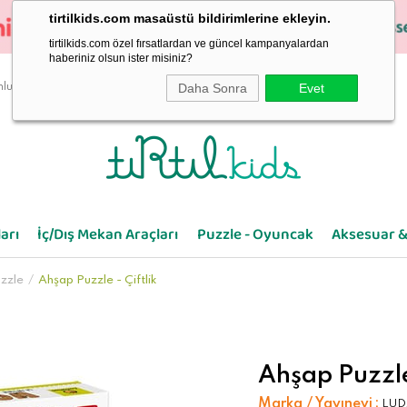
tirtilkids.com masaüstü bildirimlerine ekleyin.
tirtilkids.com özel fırsatlardan ve güncel kampanyalardan
haberiniz olsun ister misiniz?
Daha Sonra
Evet
luluk
arı
İç/Dış Mekan Araçları
Puzzle - Oyuncak
Aksesuar &
zzle
Ahşap Puzzle - Çiftlik
Ahşap Puzzle 
Marka / Yayınevi
:
LUD