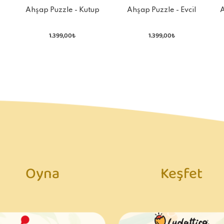
z
Ahşap Puzzle - Kutup
Ahşap Puzzle - Evcil
A
Hayvanları
Hayvanlar
1.399,00₺
1.399,00₺
Oyna
Keşfet