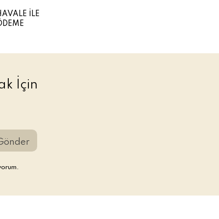
HAVALE İLE
ÖDEME
k İçin
Gönder
yorum.