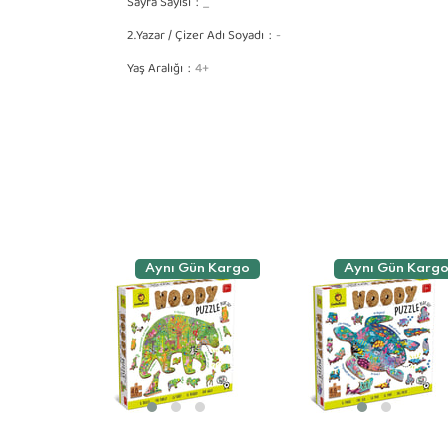
Sayfa Sayısı
_
2.Yazar / Çizer Adı Soyadı
-
Yaş Aralığı
4+
Aynı Gün Kargo
Aynı Gün Karg