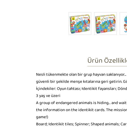
Ürün Özellikl
Nesli tükenmekte olan bir grup hayvan saklanıyor...
güvenli bir şekilde menşe kıtalarına geri getirin.
İçindekiler: Oyun tahtası; Identikit fayansları; Dönd
3 yaş ve üzeri
A group of endangered animals is hiding… and waiti
the information on the identikit cards. The missi
game!)
Board; Identikit tiles; Spinner; Shaped animals; Ca