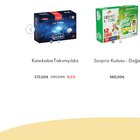
Kawkaba Takımyıldız
Sürpriz Kutusu - Doğ
Kutu Oyunu Midi
Kutuda
272,00₺
340,00₺
%20
560,00₺