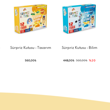
a
Sürpriz Kutusu - Tasarım
Sürpriz Kutusu - Bilim
Kutuda
Kutuda
560,00₺
448,00₺
560,00₺
%20