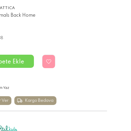
ATTICA
imals Back Home
38
m Yaz
r Ver
Kargo Bedava