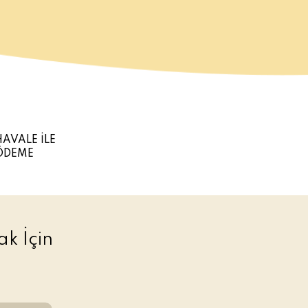
HAVALE İLE
ÖDEME
k İçin