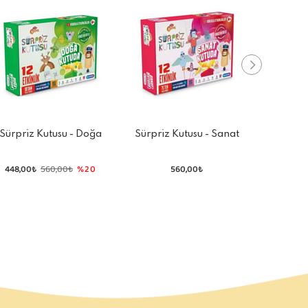
Sürpriz Kutusu - Doğa
Sürpriz Kutusu - Sanat
Kaz 
Kutuda
Kutuda
448,00₺
560,00₺
%20
560,00₺