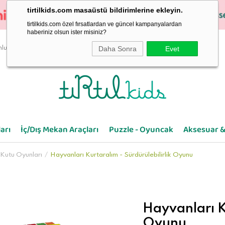
tirtilkids.com masaüstü bildirimlerine ekleyin.
tirtilkids.com özel fırsatlardan ve güncel kampanyalardan
haberiniz olsun ister misiniz?
Daha Sonra
Evet
luluk
arı
İç/Dış Mekan Araçları
Puzzle - Oyuncak
Aksesuar &
Kutu Oyunları
Hayvanları Kurtaralım - Sürdürülebilirlik Oyunu
Hayvanları Ku
Oyunu