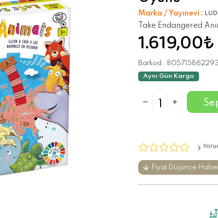
Marka / Yayınevi
:
LUD
Take Endangered An
1.619,00₺
Barkod
:
80571586229
Aynı Gün Kargo
Yoru
Fiyat Düşünce Habe