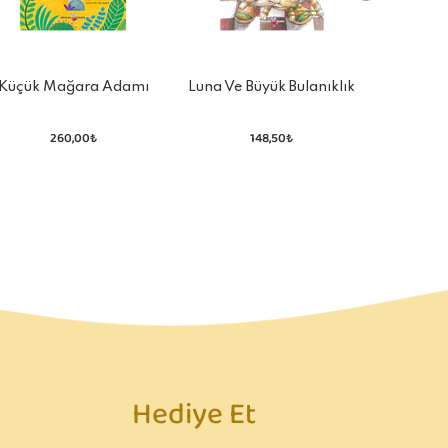
Küçük Mağara Adamı
Luna Ve Büyük Bulanıklık
Ela N
Grug
260,00₺
148,50₺
Hediye Et