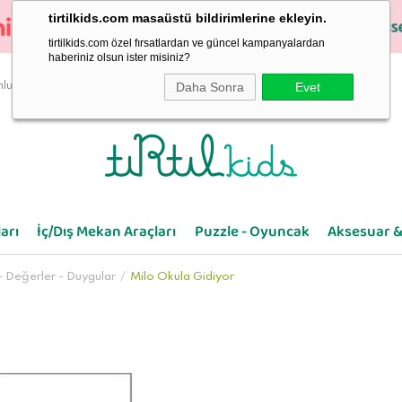
tirtilkids.com masaüstü bildirimlerine ekleyin.
tirtilkids.com özel fırsatlardan ve güncel kampanyalardan
haberiniz olsun ister misiniz?
Daha Sonra
Evet
luluk
arı
İç/Dış Mekan Araçları
Puzzle - Oyuncak
Aksesuar &
- Değerler - Duygular
Milo Okula Gidiyor