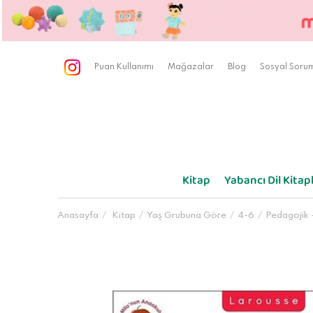
Puan Kullanımı
Mağazalar
Blog
Sosyal Sorum
Kitap
Yabancı Dil Kitapl
Anasayfa
Kitap
Yaş Grubuna Göre
4-6
Pedagojik 