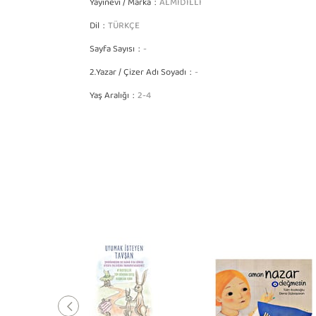
Yayınevi / Marka
ALMİDİLLİ
Dil
TÜRKÇE
Sayfa Sayısı
-
2.Yazar / Çizer Adı Soyadı
-
Yaş Aralığı
2-4