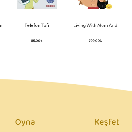
n
Telefon Tofi
Living With Mum And
Living With Dad: My Two
Homes
85,00₺
799,00₺
Oyna
Keşfet