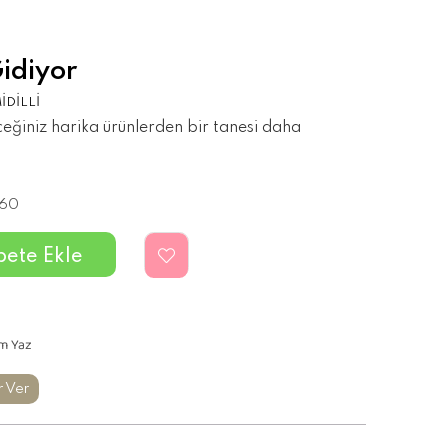
idiyor
İDİLLİ
eceğiniz harika ürünlerden bir tanesi daha
60
m Yaz
r Ver