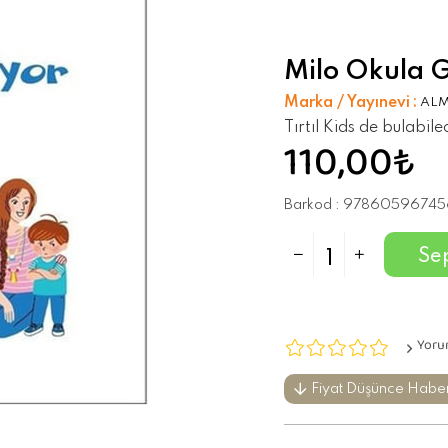
Milo Okula G
Marka / Yayınevi
:
ALM
Tırtıl Kids de bulabil
110,00₺
Barkod
:
97860596745
Yoru
Fiyat Düşünce Habe