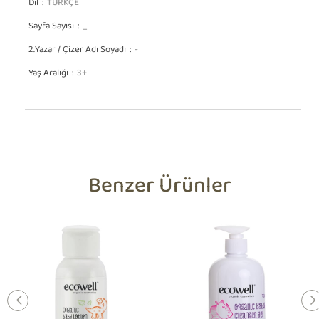
Dil
TÜRKÇE
Sayfa Sayısı
_
2.Yazar / Çizer Adı Soyadı
-
Yaş Aralığı
3+
Benzer Ürünler