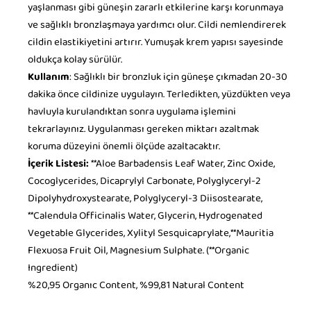
yaşlanması gibi güneşin zararlı etkilerine karşı korunmaya
ve sağlıklı bronzlaşmaya yardımcı olur. Cildi nemlendirerek
cildin elastikiyetini artırır. Yumuşak krem yapısı sayesinde
oldukça kolay sürülür.
Kullanım
: Sağlıklı bir bronzluk için güneşe çıkmadan 20-30
dakika önce cildinize uygulayın. Terledikten, yüzdükten veya
havluyla kurulandıktan sonra uygulama işlemini
tekrarlayınız. Uygulanması gereken miktarı azaltmak
koruma düzeyini önemli ölçüde azaltacaktır.
İçerik Listesi:
**Aloe Barbadensis Leaf Water, Zinc Oxide,
Cocoglycerides, Dicaprylyl Carbonate, Polyglyceryl-2
Dipolyhydroxystearate, Polyglyceryl-3 Diisostearate,
**Calendula Officinalis Water, Glycerin, Hydrogenated
Vegetable Glycerides, Xylityl Sesquicaprylate,**Mauritia
Flexuosa Fruit Oil, Magnesium Sulphate. (**Organic
Ingredient)
%20,95 Organıc Content, %99,81 Natural Content