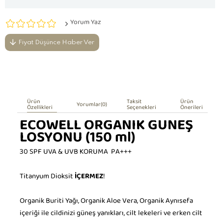
Yorum Yaz
Fiyat Düşünce Haber Ver
Ürün
Taksit
Ürün
Yorumlar
(0)
Özellikleri
Seçenekleri
Önerileri
ECOWELL ORGANİK GÜNEŞ
LOSYONU (150 ml)
30 SPF UVA & UVB KORUMA PA+++
Titanyum Dioksit
İÇERMEZ
!
Organik Buriti Yağı, Organik Aloe Vera, Organik Aynısefa
içeriği ile cildinizi güneş yanıkları, cilt lekeleri ve erken cilt