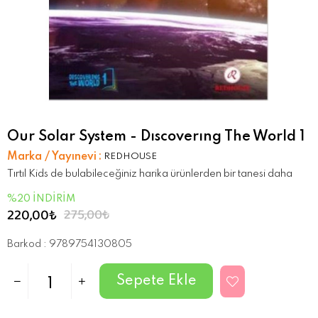
Our Solar System - Dıscoverıng The World 1
Marka / Yayınevi
:
REDHOUSE
Tırtıl Kids de bulabileceğiniz harika ürünlerden bir tanesi daha
%
20
İNDIRIM
220,00₺
275,00₺
Barkod
:
9789754130805