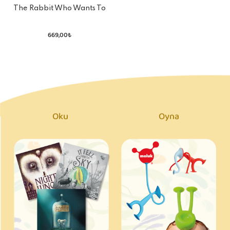
The Rabbit Who Wants To
Fall Asleep
669,00₺
Oku
Oyna