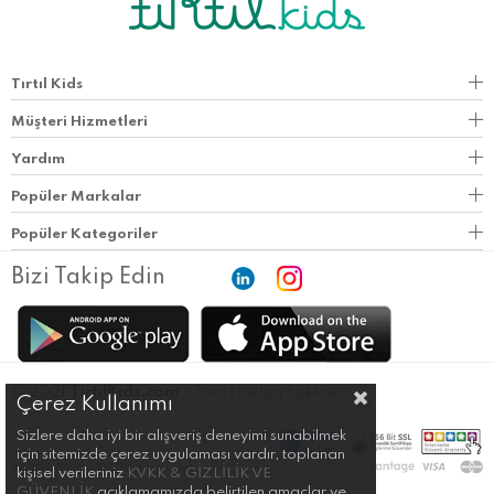
Tırtıl Kids
Müşteri Hizmetleri
Yardım
Popüler Markalar
Popüler Kategoriler
Bizi Takip Edin
© 2021
TirtilKids.com
- Tüm Hakları Saklıdır.
Çerez Kullanımı
Sizlere daha iyi bir alışveriş deneyimi sunabilmek
için sitemizde çerez uygulaması vardır, toplanan
kişisel verileriniz
KVKK & GİZLİLİK VE
GÜVENLİK
açıklamamızda belirtilen amaçlar ve