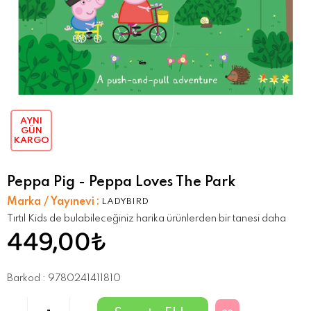
AYNI
GÜN
KARGO
Peppa Pig - Peppa Loves The Park
Marka / Yayınevi
:
LADYBIRD
Tırtıl Kids de bulabileceğiniz harika ürünlerden bir tanesi daha
449,00₺
Barkod
:
9780241411810