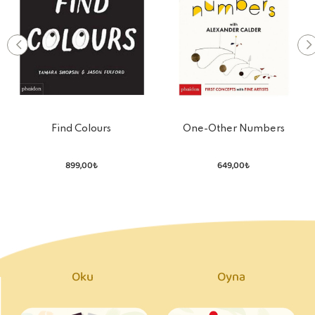
Find Colours
One-Other Numbers
899,00₺
649,00₺
Oku
Oyna