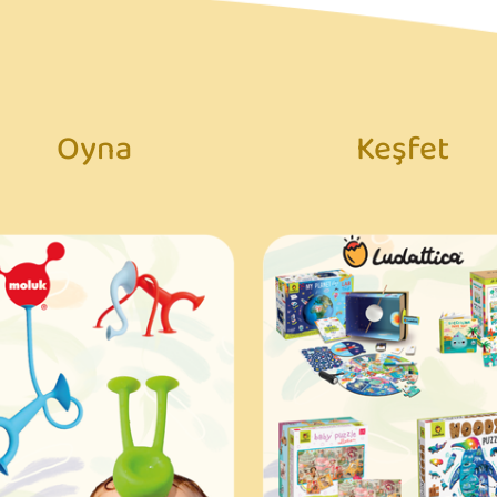
Oyna
Keşfet