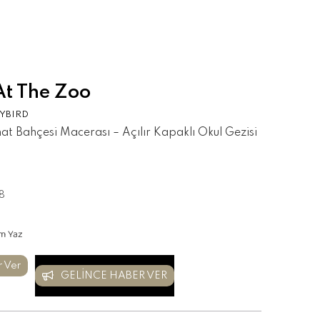
At The Zoo
YBIRD
t Bahçesi Macerası – Açılır Kapaklı Okul Gezisi
8
m Yaz
r Ver
GELINCE HABER VER