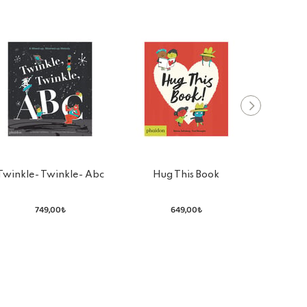
Twinkle- Twinkle- Abc
Hug This Book
H
749,00₺
649,00₺