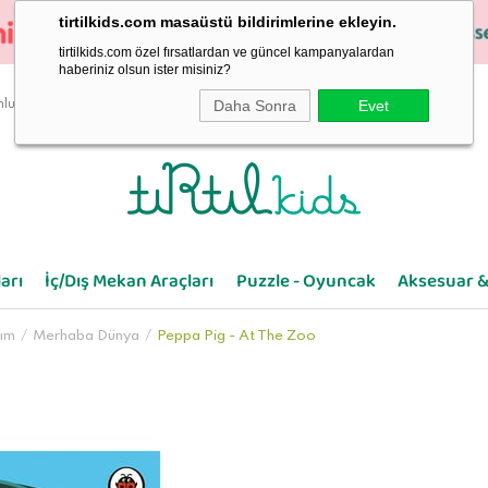
tirtilkids.com masaüstü bildirimlerine ekleyin.
tirtilkids.com özel fırsatlardan ve güncel kampanyalardan
haberiniz olsun ister misiniz?
Daha Sonra
Evet
luluk
arı
İç/Dış Mekan Araçları
Puzzle - Oyuncak
Aksesuar &
rım
Merhaba Dünya
Peppa Pig - At The Zoo