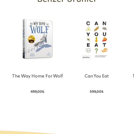
Benzer Ürünler
The Way Home For Wolf
Can You Eat
499,00₺
599,00₺