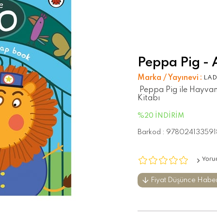
Peppa Pig - 
Marka / Yayınevi
:
LAD
Peppa Pig ile Hayvana
Kitabı
%
20
İNDIRIM
Barkod
:
978024133591
Yoru
Fiyat Düşünce Habe