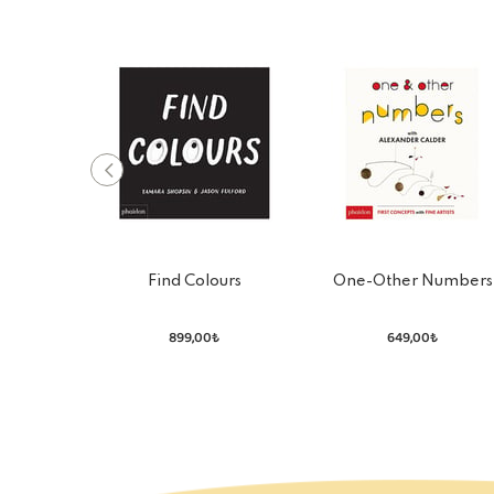
Find Colours
One-Other Numbers
899,00₺
649,00₺