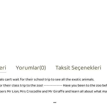
eri
Yorumlar
(0)
Taksit Seçenekleri
 can't wait for their school trip to see all the exotic animals.
r their class trip to the zoo! ------------- Have you been to the zoo be
pers Mr Lion, Mrs Crocodile and Mr Giraffe and learn all about what make
***