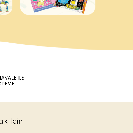
HAVALE İLE
ÖDEME
k İçin