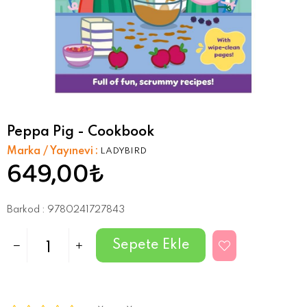
Peppa Pig - Cookbook
Marka / Yayınevi
:
LADYBIRD
649,00₺
Barkod
:
9780241727843