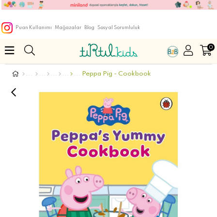
Puan Kullanımı
Mağazalar
Blog
Sosyal Sorumluluk
0
Peppa Pig - Cookbook