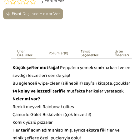
Yorum Yaz
Fiyat Düşünce Haber Ver
Ürün
Taksit
Ürün
Yorumlar
(0)
Özellikleri
Seçenekleri
Önerileri
Küçük şefler mutfağa!
Peppa’nın yemek sınıfına katıl ve en
sevdiği lezzetleri sen de yap!
Bu eğlenceli wipe-clean (silinebilir) sayfalı kitapta, çocuklar
14 kolay ve lezzetli tarif
le mutfakta harikalar yaratacak.
Neler mi var?
Renkli meyveli Rainbow Lollies
Çamurlu Gölet Bisküvileri (çok lezzetli!)
Komik yüzlü pizzalar
Her tarif adım adım anlatılmış, ayrıca ekstra fikirler ve
minik şeflere özel ipuçlarıyla dolu!