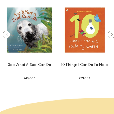
See What A Seal Can Do
10 Things I Can Do To Help
My World
749,00₺
799,00₺