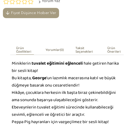
Yorum Yaz
Fiyat Düşünce Haber Ver
Ürün
Taksit
Ürün
Yorumlar
(0)
Özellikleri
Seçenekleri
Önerileri
Miniklerin
tuvalet eğitimini eğlenceli
hale getiren harika
bir sesli kitap!
Bu kitapta,
George
’un lazımlık macerasına katıl ve büyük
düğmeye basarak onu cesaretlendir!
Hikâye, çocuklara herkesin ilk başta biraz çekinebildiğini
ama sonunda başarıya ulaşabileceğini gösterir.
Ebeveynlerin tuvalet eğitimi sürecinde kullanabileceği
sevimli, eğlenceli ve öğretici bir araçtır.
Peppa Pig hayranları için vazgeçilmez bir sesli kitap!