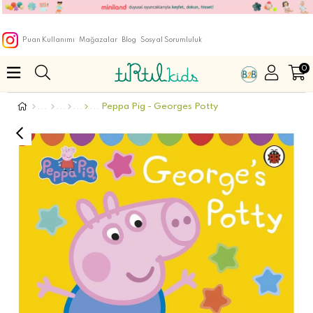
Puan Kullanımı
Mağazalar
Blog
Sosyal Sorumluluk
0
Peppa Pig - Georges Potty