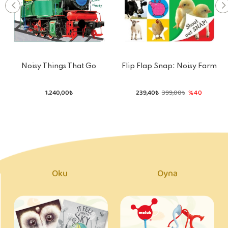
Noisy Things That Go
Flip Flap Snap: Noisy Farm
1.240,00₺
239,40₺
399,00₺
%40
Oku
Oyna