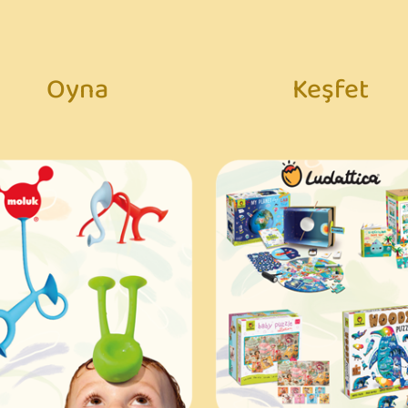
Oyna
Keşfet