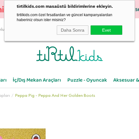
tirtilkids.com masaüstü bildirimlerine ekleyin.
tirtilkids.com özel fırsatlardan ve güncel kampanyalardan
haberiniz olsun ister misiniz?
Daha Sonra
Evet
luluk
arı
İç/Dış Mekan Araçları
Puzzle - Oyuncak
Aksesuar &
apları
Peppa Pig - Peppa And Her Golden Boots