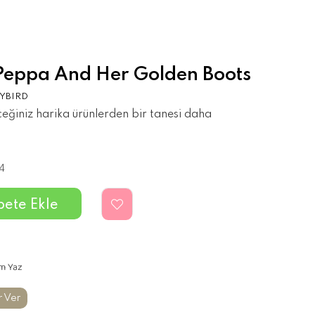
 Peppa And Her Golden Boots
YBIRD
eceğiniz harika ürünlerden bir tanesi daha
4
m Yaz
r Ver