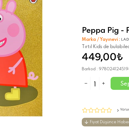
Peppa Pig -
Marka / Yayınevi
:
LAD
Tırtıl Kids de bulabil
449,00₺
Barkod
:
978024124519
Yoru
Fiyat Düşünce Habe