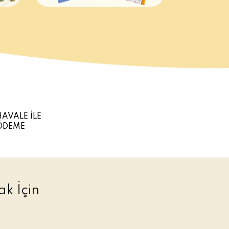
HAVALE İLE
ÖDEME
k İçin