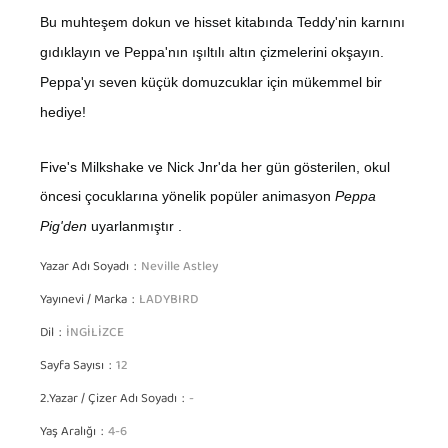
Bu muhteşem dokun ve hisset kitabında Teddy'nin karnını
gıdıklayın ve Peppa'nın ışıltılı altın çizmelerini okşayın.
Peppa'yı seven küçük domuzcuklar için mükemmel bir
hediye!
Five's Milkshake ve Nick Jnr'da her gün gösterilen, okul
öncesi çocuklarına yönelik popüler animasyon
Peppa
Pig'den
uyarlanmıştır .
Yazar Adı Soyadı
Neville Astley
Yayınevi / Marka
LADYBIRD
Dil
İNGİLİZCE
Sayfa Sayısı
12
2.Yazar / Çizer Adı Soyadı
-
Yaş Aralığı
4-6