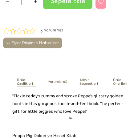
Yorum Yaz
Fiyat Düşünce Haber Ver
Ürün
Taksit
Ürün
Yorumlar
(0)
Özellikleri
Seçenekleri
Önerileri
"Tickle teddy's tummy and stroke Peppa's glittery golden
boots in this gorgeous touch-and-feel book. The perfect
gift for little piggies who love Peppa!"
***
Peppa Pig Dokun ve Hisset Kitabı