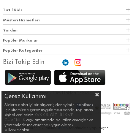
Tırtıl Kids
Müşteri Hizmetleri
Yardım
Popüler Markalar
Popüler Kategoriler
Bizi Takip Edin
© 2021
TirtilKids.com
- Tüm Hakları Saklıdır.
Çerez Kullanımı
Sizlere daha iyi bir alışveriş deneyimi sunabilmek
için sitemizde çerez uygulaması vardır, toplanan
kişisel verileriniz
KVKK & GİZLİLİK VE
GÜVENLİK
açıklamamızda belirtilen amaçlar ve
yöntemlerle mevzuatına uygun olarak
Bu sitenin kurulumu
ikilob
tarafından yapılmıştır.
kullanılacaktır.