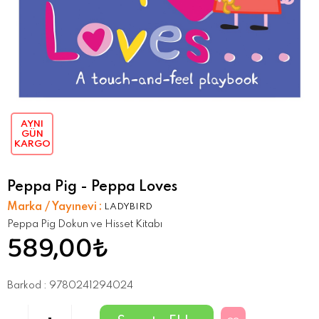
AYNI
GÜN
KARGO
Peppa Pig - Peppa Loves
Marka / Yayınevi
:
LADYBIRD
Peppa Pig Dokun ve Hisset Kitabı
589,00₺
Barkod
:
9780241294024