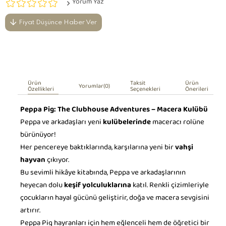
Yorum Yaz
Fiyat Düşünce Haber Ver
Ürün
Taksit
Ürün
Yorumlar
(0)
Özellikleri
Seçenekleri
Önerileri
Peppa Pig: The Clubhouse Adventures – Macera Kulübü
Peppa ve arkadaşları yeni
kulübelerinde
maceracı rolüne
bürünüyor!
Her pencereye baktıklarında, karşılarına yeni bir
vahşi
hayvan
çıkıyor.
Bu sevimli hikâye kitabında, Peppa ve arkadaşlarının
heyecan dolu
keşif yolculuklarına
katıl. Renkli çizimleriyle
çocukların hayal gücünü geliştirir, doğa ve macera sevgisini
artırır.
Peppa Pig hayranları için hem eğlenceli hem de öğretici bir