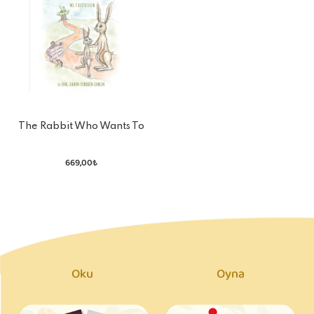
The Rabbit Who Wants To
Fall Asleep
669,00₺
Oku
Oyna