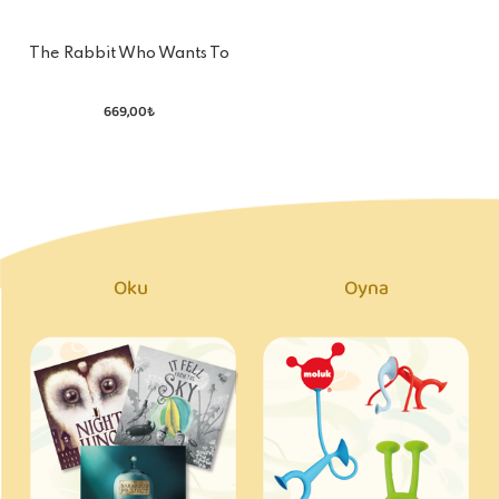
The Rabbit Who Wants To
Fall Asleep
669,00₺
Oku
Oyna