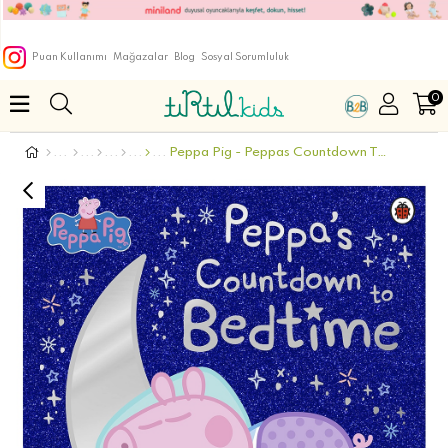
Puan Kullanımı
Mağazalar
Blog
Sosyal Sorumluluk
0
Peppa Pig - Peppas Countdown To Bedtime