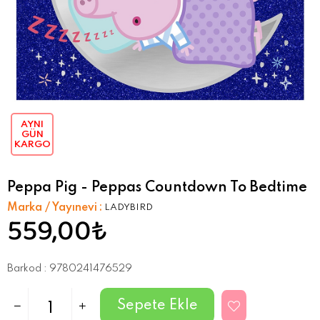
AYNI
GÜN
KARGO
Peppa Pig - Peppas Countdown To Bedtime
Marka / Yayınevi
:
LADYBIRD
559,00₺
Barkod
:
9780241476529