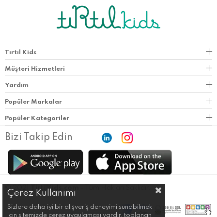
Tırtıl Kids
Müşteri Hizmetleri
Yardım
Popüler Markalar
Popüler Kategoriler
Bizi Takip Edin
© 2021
TirtilKids.com
- Tüm Hakları Saklıdır.
Çerez Kullanımı
Sizlere daha iyi bir alışveriş deneyimi sunabilmek
için sitemizde çerez uygulaması vardır, toplanan