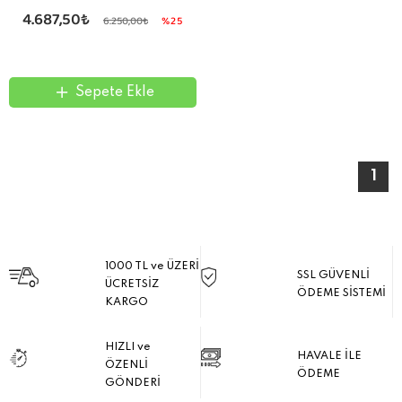
4.687,50₺
6.250,00₺
%25
Sepete Ekle
1
1000 TL ve ÜZERİ
SSL GÜVENLİ
ÜCRETSİZ
ÖDEME SİSTEMİ
KARGO
HIZLI ve
HAVALE İLE
ÖZENLİ
ÖDEME
GÖNDERİ