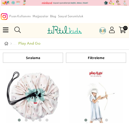
Puan Kullanımı
Mağazalar
Blog
Sosyal Sorumluluk
0
Play And Go
Sıralama
Filtreleme