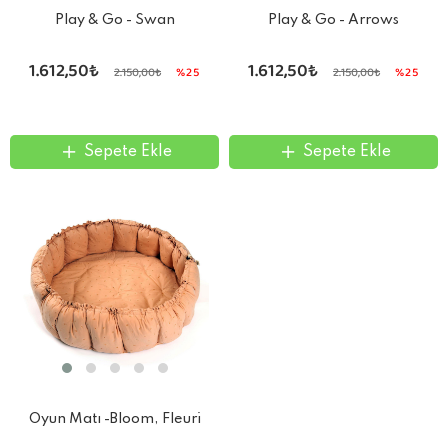
Play & Go - Swan
Play & Go - Arrows
1.612,50₺
1.612,50₺
2.150,00₺
%25
2.150,00₺
%25
Sepete Ekle
Sepete Ekle
Oyun Matı -Bloom, Fleuri
Organic