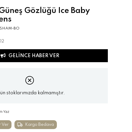
Güneş Gözlüğü Ice Baby
ens
-SHAM-BO
02
GELINCE HABER VER
ün stoklarımızda kalmamıştır.
m Yaz
r Ver
Kargo Bedava