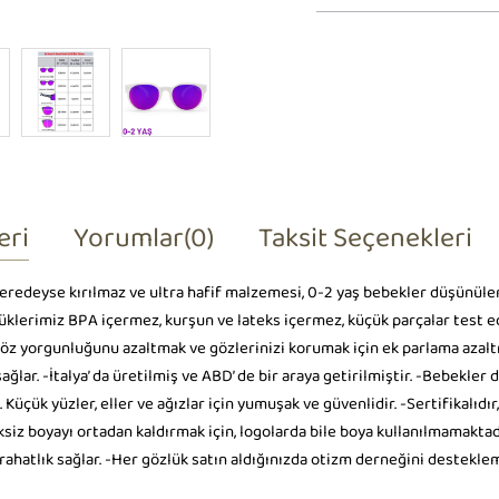
eri
Yorumlar
(0)
Taksit Seçenekleri
 neredeyse kırılmaz ve ultra hafif malzemesi, 0-2 yaş bebekler düşünüle
klerimiz BPA içermez, kurşun ve lateks içermez, küçük parçalar test edil
göz yorgunluğunu azaltmak ve gözlerinizi korumak için ek parlama azaltma
sağlar. -İtalya’ da üretilmiş ve ABD’ de bir araya getirilmiştir. -Bebekl
t. Küçük yüzler, eller ve ağızlar için yumuşak ve güvenlidir. -Sertifikalıd
siz boyayı ortadan kaldırmak için, logolarda bile boya kullanılmamaktadır.
rahatlık sağlar. -Her gözlük satın aldığınızda otizm derneğini destekl