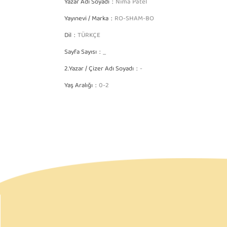
Yazar Adı Soyadı
Nima Patel
Yayınevi / Marka
RO-SHAM-BO
Dil
TÜRKÇE
Sayfa Sayısı
_
2.Yazar / Çizer Adı Soyadı
-
Yaş Aralığı
0-2