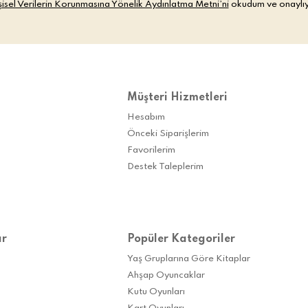
şisel Verilerin Korunmasına Yönelik Aydınlatma Metni’ni
okudum ve onaylı
Müşteri Hizmetleri
Hesabım
Önceki Siparişlerim
Favorilerim
Destek Taleplerim
ar
Popüler Kategoriler
Yaş Gruplarına Göre Kitaplar
Ahşap Oyuncaklar
Kutu Oyunları