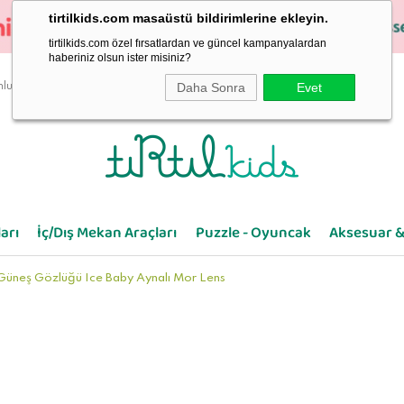
tirtilkids.com masaüstü bildirimlerine ekleyin.
tirtilkids.com özel fırsatlardan ve güncel kampanyalardan
haberiniz olsun ister misiniz?
Daha Sonra
Evet
luluk
arı
İç/Dış Mekan Araçları
Puzzle - Oyuncak
Aksesuar &
Güneş Gözlüğü Ice Baby Aynalı Mor Lens