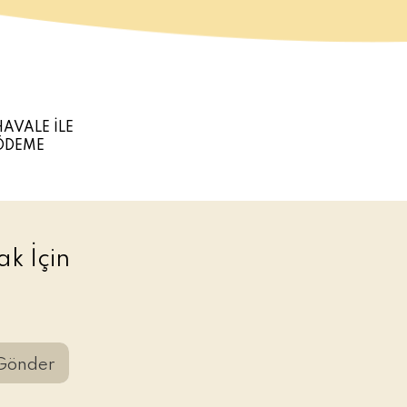
HAVALE İLE
ÖDEME
k İçin
Gönder