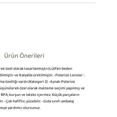
Ürün Önerileri
rek özel olarak tasarlanmıştır.(Lütfen beden
miştir ve İtalya'da üretilmiştir. -Polarize Lensler :
 özelliği vardır.(Kategori 3) -Aynalı Polarize
er düşünülerek özel olarak malzeme seçimi yapılmış ve
ır, BPA, kurşun ve lateks içermez. Küçük parçaların
 -Çok hafiftir, yüzebilir. -Gıda sınıfı ambalaj
emeye yardımcı olursunuz.