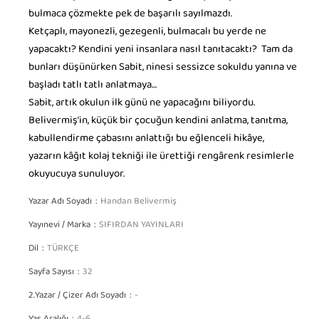
bulmaca çözmekte pek de başarılı sayılmazdı.
Ketçaplı, mayonezli, gezegenli, bulmacalı bu yerde ne
yapacaktı? Kendini yeni insanlara nasıl tanıtacaktı? Tam da
bunları düşünürken Sabit, ninesi sessizce sokuldu yanına ve
başladı tatlı tatlı anlatmaya…
Sabit, artık okulun ilk günü ne yapacağını biliyordu.
Belivermiş’in, küçük bir çocuğun kendini anlatma, tanıtma,
kabullendirme çabasını anlattığı bu eğlenceli hikâye,
yazarın kâğıt kolaj tekniği ile ürettiği rengârenk resimlerle
okuyucuya sunuluyor.
Yazar Adı Soyadı
Handan Belivermiş
Yayınevi / Marka
SIFIRDAN YAYINLARI
Dil
TÜRKÇE
Sayfa Sayısı
32
2.Yazar / Çizer Adı Soyadı
-