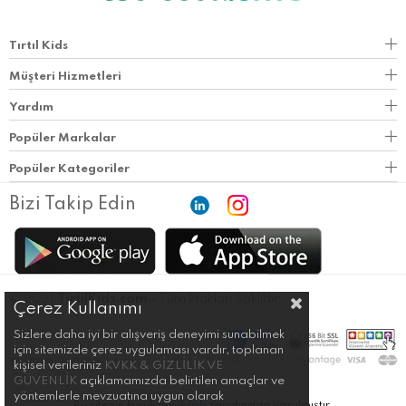
Tırtıl Kids
Müşteri Hizmetleri
Yardım
Popüler Markalar
Popüler Kategoriler
Bizi Takip Edin
© 2021
TirtilKids.com
- Tüm Hakları Saklıdır.
Çerez Kullanımı
Sizlere daha iyi bir alışveriş deneyimi sunabilmek
için sitemizde çerez uygulaması vardır, toplanan
kişisel verileriniz
KVKK & GİZLİLİK VE
GÜVENLİK
açıklamamızda belirtilen amaçlar ve
yöntemlerle mevzuatına uygun olarak
Bu sitenin kurulumu
ikilob
tarafından yapılmıştır.