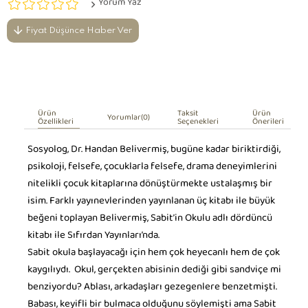
Yorum Yaz
Fiyat Düşünce Haber Ver
Ürün
Taksit
Ürün
Yorumlar
(0)
Özellikleri
Seçenekleri
Önerileri
Sosyolog, Dr. Handan Belivermiş, bugüne kadar biriktirdiği,
psikoloji, felsefe, çocuklarla felsefe, drama deneyimlerini
nitelikli çocuk kitaplarına dönüştürmekte ustalaşmış bir
isim. Farklı yayınevlerinden yayınlanan üç kitabı ile büyük
beğeni toplayan Belivermiş, Sabit’in Okulu adlı dördüncü
kitabı ile Sıfırdan Yayınları’nda.
Sabit okula başlayacağı için hem çok heyecanlı hem de çok
kaygılıydı. Okul, gerçekten abisinin dediği gibi sandviçe mi
benziyordu? Ablası, arkadaşları gezegenlere benzetmişti.
Babası, keyifli bir bulmaca olduğunu söylemişti ama Sabit