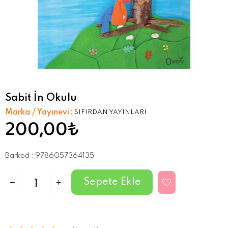
Sabit İn Okulu
Marka / Yayınevi
:
SIFIRDAN YAYINLARI
200,00₺
Barkod
:
9786057364135