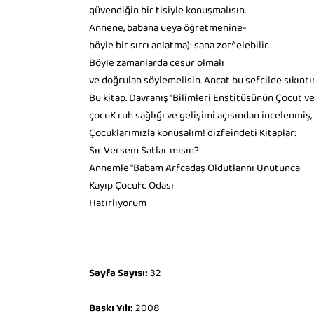
güvendiğin bir tisiyle konuşmalısın.
Annene, babana ueya öğretmenine-
böyle bir sırrı anlatma): sana zor^elebilir.
Böyle zamanlarda cesur olmalı
ve doğrulan söylemelisin. Ancat bu sefcilde sıkıntı
Bu kitap. Davranış "Bilimleri Enstitüsünün Çocut v
çocuK ruh sağlığı ve gelişimi açısından incelenmiş
Çocuklarımızla konusalım! dizfeindeti Kitaplar:
Sır Versem Satlar mısın?
Annemle "Babam Arfcadaş Oldutlannı Unutunca
Kayıp Çocufc Odası
Hatırlıyorum
Sayfa Sayısı:
32
Baskı Yılı:
2008