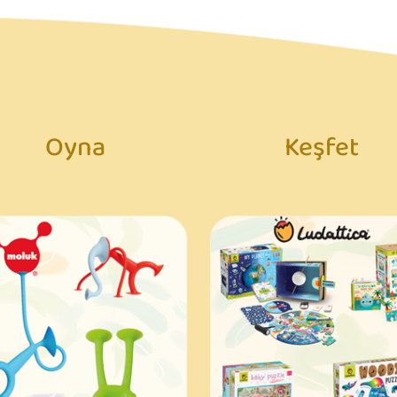
Oyna
Keşfet