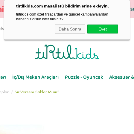
tirtilkids.com masaüstü bildirimlerine ekleyin.
tirtilkids.com özel fırsatlardan ve güncel kampanyalardan
haberiniz olsun ister misiniz?
Daha Sonra
Evet
luluk
arı
İç/Dış Mekan Araçları
Puzzle - Oyuncak
Aksesuar &
apları
Sır Versem Saklar Mısın?