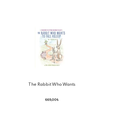
The Rabbit Who Wants
To Fall Asleep
669,00₺