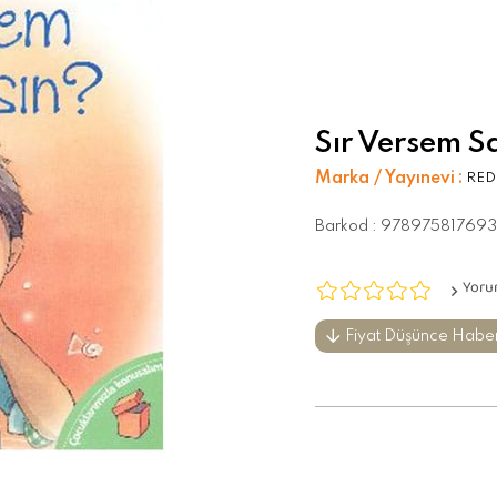
Sır Versem S
Marka / Yayınevi
:
RE
Barkod
:
97897581769
Yoru
Fiyat Düşünce Habe