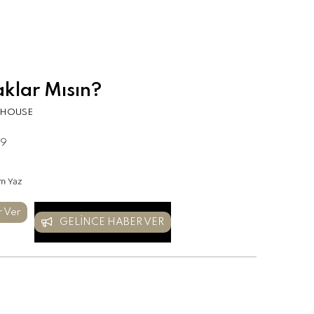
aklar Mısın?
DHOUSE
39
m Yaz
r Ver
GELINCE HABER VER