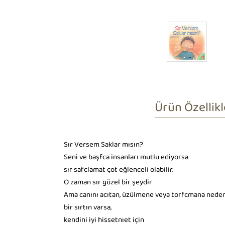
Ürün Özellikl
Sır Versem Saklar mısın?
Seni ve başfca insanları mutlu ediyorsa
sır safclamat çot eğlenceli olabilir.
O zaman sır güzel bir şeydir
Ama canını acıtan, üzülmene veya torfcmana neden
bir sırtın varsa,
kendini iyi hissetnıet için