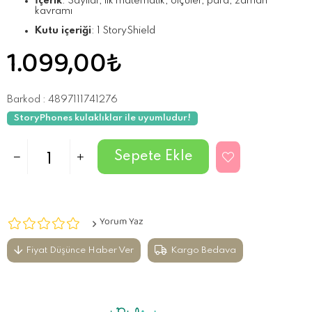
İçerik
: Sayılar, ilk matematik, ölçüler, para, zaman
kavramı
Kutu içeriği
: 1 StoryShield
1.099,00₺
Barkod
:
4897111741276
StoryPhones kulaklıklar ile uyumludur!
Yorum Yaz
Fiyat Düşünce Haber Ver
Kargo Bedava