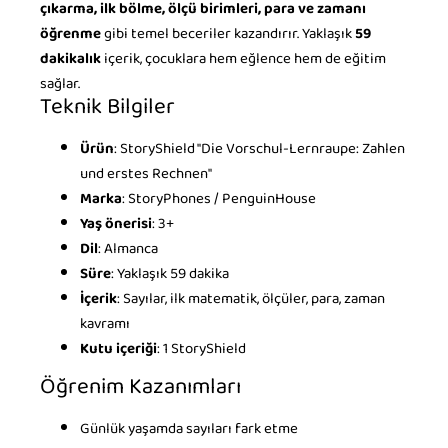
çıkarma, ilk bölme, ölçü birimleri, para ve zamanı
öğrenme
gibi temel beceriler kazandırır. Yaklaşık
59
dakikalık
içerik, çocuklara hem eğlence hem de eğitim
sağlar.
Teknik Bilgiler
Ürün
: StoryShield "Die Vorschul-Lernraupe: Zahlen
und erstes Rechnen"
Marka
: StoryPhones / PenguinHouse
Yaş önerisi
: 3+
Dil
: Almanca
Süre
: Yaklaşık 59 dakika
İçerik
: Sayılar, ilk matematik, ölçüler, para, zaman
kavramı
Kutu içeriği
: 1 StoryShield
Öğrenim Kazanımları
Günlük yaşamda sayıları fark etme