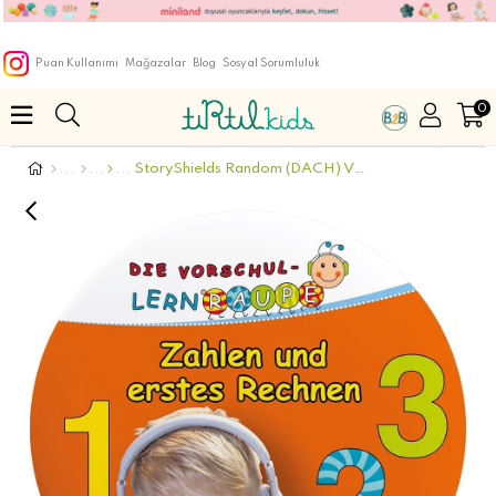
Puan Kullanımı
Mağazalar
Blog
Sosyal Sorumluluk
0
StoryShields Random (DACH) VORSCHUL LERNRAUPE 2