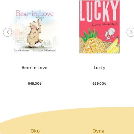
Bear In Love
Lucky
649,00₺
629,00₺
Oku
Oyna