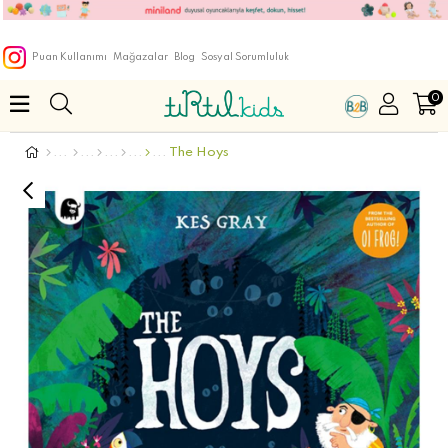
Puan Kullanımı
Mağazalar
Blog
Sosyal Sorumluluk
0
The Hoys