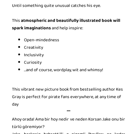
Until something quite unusual catches his eye.
This
atmospheric and beautifully illustrated book will
spark imaginations
and help inspire:
Open-mindedness
Creativity
Inclusivity
Curiosity
…and of course, wordplay, wit and whimsy!
This vibrant new picture book from bestselling author Kes
Gray is perfect for pirate fans everywhere, at any time of
day
***
Ahoy orada! Ama bir hoy nedir ve neden Korsan Jake onu bir
türlü göremiyor?