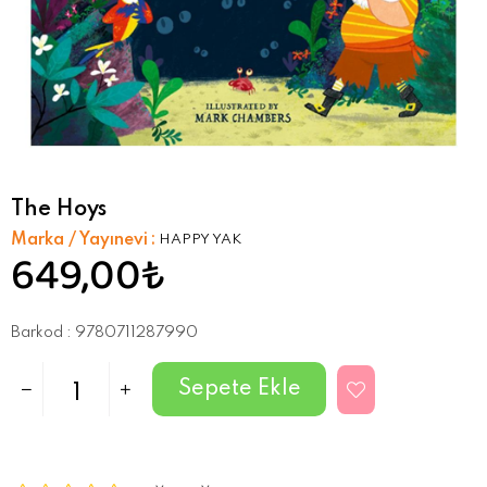
The Hoys
Marka / Yayınevi
:
HAPPY YAK
649,00₺
Barkod
:
9780711287990