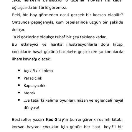
Jake, herkesin bahsettiği o gizemli "hoy"ları ne kadar
uğraşsa da bir türlü göremez.
Peki, bir hoy görmeden nasıl gerçek bir korsan olabilir?
Omzunda papağanıyla, kum tepelerinde üzgün bir şekilde
dolaşır.
Ta ki gözlerine oldukça tuhaf bir şey takılana kadar…
Bu etkileyici ve harika illüstrasyonlarla dolu kitap,
çocukların hayal gücünü harekete geçirirken şu konularda
ilham kaynağı olacak:
Açık fikirli olma
Yaratıcılık
Kapsayıcılık
Merak
…ve tabii ki kelime oyunları, mizah ve eğlenceli hayal
dünyası!
Bestseller yazarı
Kes Gray
’in bu rengârenk resimli kitabı,
korsan hayranı çocuklar için günün her saati keyifli bir