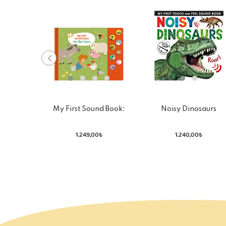
My First Sound Book:
Noisy Dinosaurs
Farm
1.249,00₺
1.240,00₺