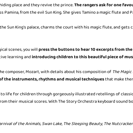
iding place and they revive the prince.
The rangers ask for one favou
ss Pamina, from the evil Sun King. She gives Tamino a magic flute and 
the Sun King’s palace, charms the court with his magic flute, and gets 
ical scenes, you will
press the buttons to hear 10 excerpts from the
tive learning and
introducing children to this beautiful piece of mus
 the composer, Mozart, with details about his composition of
The Magic 
of the instruments, rhythms and musical techniques
that make the
 to life for children through gorgeously illustrated retellings of class
from their musical scores. With The Story Orchestra keyboard sound bo
arnival of the Animals
,
Swan Lake
,
The Sleeping Beauty
,
The Nutcracker