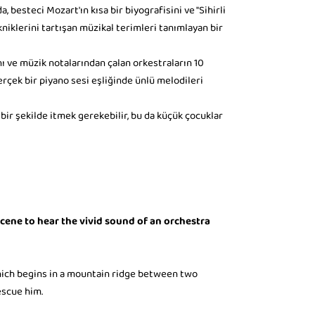
 besteci Mozart'ın kısa bir biyografisini ve "Sihirli
kniklerini tartışan müzikal terimleri tanımlayan bir
ı ve müzik notalarından çalan orkestraların 10
 gerçek bir piyano sesi eşliğinde ünlü melodileri
bir şekilde itmek gerekebilir, bu da küçük çocuklar
scene to hear the vivid sound of an orchestra
ich begins in a mountain ridge between two
escue him.