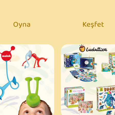
Oyna
Keşfet