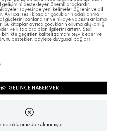
il gelişimini destekleyen önemli araçlardır.
 hikayeler sayesinde yeni kelimeler öğrenir ve dil
ler. Ayrıca, sesli kitaplar çocukların odaklanma
yal güçlerini canlandırır ve hikaye yapısını anlama
ir. Bu kitaplar ayrıca çocukların okuma alışkanlığı
er ve kitaplara olan ilgilerini artırır. Sesli
birlikte geçirilen kaliteli zamanı teşvik eder ve
türünü destekler, böylece duygusal bağları
9
GELINCE HABER VER
ün stoklarımızda kalmamıştır.