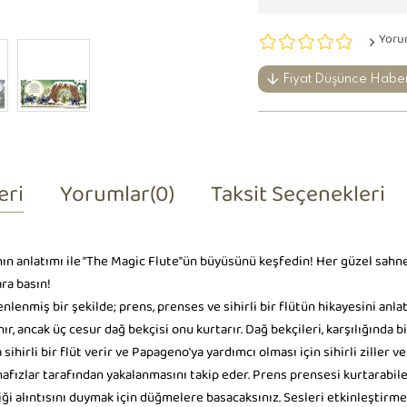
Yoru
Fiyat Düşünce Habe
eri
Yorumlar
(0)
Taksit Seçenekleri
n anlatımı ile "The Magic Flute"ün büyüsünü keşfedin! Her güzel sahnede
ara basın!
lenmiş bir şekilde; prens, prenses ve sihirli bir flütün hikayesini anlatı
r, ancak üç cesur dağ bekçisi onu kurtarır. Dağ bekçileri, karşılığında bir
ihirli bir flüt verir ve Papageno'ya yardımcı olması için sihirli ziller v
hafızlar tarafından yakalanmasını takip eder. Prens prensesi kurtarabil
ği alıntısını duymak için düğmelere basacaksınız. Sesleri etkinleştirme