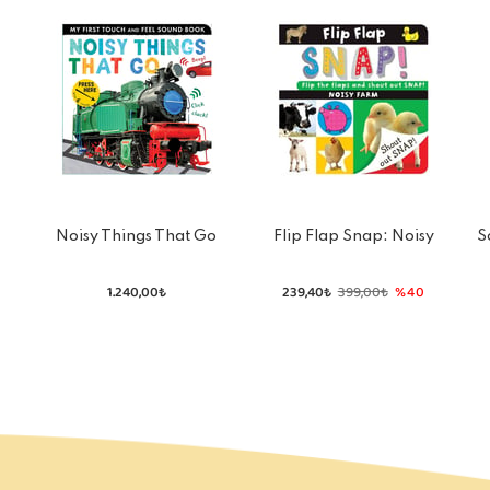
Noisy Things That Go
Flip Flap Snap: Noisy
S
Farm
1.240,00₺
239,40₺
399,00₺
%40