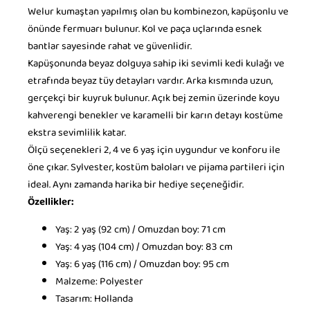
Welur kumaştan yapılmış olan bu kombinezon, kapüşonlu ve
önünde fermuarı bulunur. Kol ve paça uçlarında esnek
bantlar sayesinde rahat ve güvenlidir.
Kapüşonunda beyaz dolguya sahip iki sevimli kedi kulağı ve
etrafında beyaz tüy detayları vardır. Arka kısmında uzun,
gerçekçi bir kuyruk bulunur. Açık bej zemin üzerinde koyu
kahverengi benekler ve karamelli bir karın detayı kostüme
ekstra sevimlilik katar.
Ölçü seçenekleri 2, 4 ve 6 yaş için uygundur ve konforu ile
öne çıkar. Sylvester, kostüm baloları ve pijama partileri için
ideal. Aynı zamanda harika bir hediye seçeneğidir.
Özellikler:
Yaş: 2 yaş (92 cm) / Omuzdan boy: 71 cm
Yaş: 4 yaş (104 cm) / Omuzdan boy: 83 cm
Yaş: 6 yaş (116 cm) / Omuzdan boy: 95 cm
Malzeme: Polyester
Tasarım: Hollanda