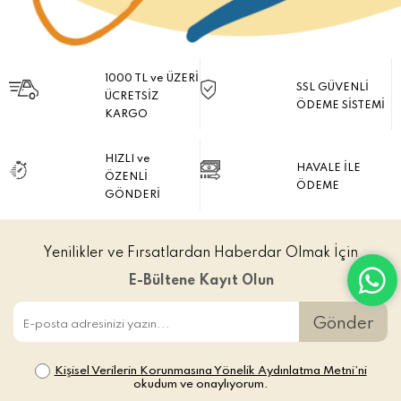
1000 TL ve ÜZERİ
SSL GÜVENLİ
ÜCRETSİZ
ÖDEME SİSTEMİ
KARGO
HIZLI ve
HAVALE İLE
ÖZENLİ
ÖDEME
GÖNDERİ
Yenilikler ve Fırsatlardan Haberdar Olmak İçin
E-Bültene Kayıt Olun
Gönder
Kişisel Verilerin Korunmasına Yönelik Aydınlatma Metni’ni
okudum ve onaylıyorum.