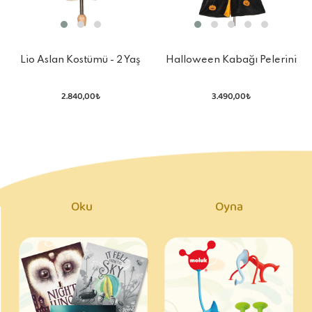
Lio Aslan Kostümü - 2 Yaş
Halloween Kabağı Pelerini
4-7 Yaş
2.840,00₺
3.490,00₺
Oku
Oyna